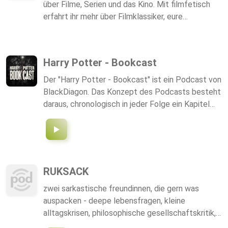
über Filme, Serien und das Kino. Mit filmfetisch
#Rettungsdienst, #mentale Gesundheit,
erfahrt ihr mehr über Filmklassiker, eure
#Deutsches Rotes Kreuz, #PSNV, #PSNV-E,
Lieblingsfilme und alle Neuerscheinungen. Wir sind
#PSNV-B, #Trauma, #kritische Ereignisse,
uns nicht immer einig, aber einig über die Liebe
#Prävention, #Blaulicht, #Stress,
zum Film! Freut euch auf Funfacts, gefährliches
#Stressbewältigung, #Hilfe für Helfer,
Harry Potter - Bookcast
Halbwissen und schlechte Witze.
#Mannheim, #Ahrtal, #Katastrophe, #Einsatz,
#PTBS, #PTSD, #Notfallsanitäter,
Der "Harry Potter - Bookcast" ist ein Podcast von
#Rettungssanitäter, #Ehrenamt, #Sanitätsdienst
BlackDiagon. Das Konzept des Podcasts besteht
daraus, chronologisch in jeder Folge ein Kapitel
aus den Harry-Potter-Büchern zu besprechen, mit
Fakten und Hintergrundinfos zu unterlegen und
mit den unlustigen Witzen der Zuhörerschaft
sämtliche Lebensfreude zu entziehen. Die Folgen
erscheinen momentan aufgrund meiner
RUKSACK
Ausbildung nur noch alle drei Monate. Infos zu
zwei sarkastische freundinnen, die gern was
Terminen unter https://harrypotterbookcast.de
auspacken - deepe lebensfragen, kleine
Anfragen, Feedback und mehr an
alltagskrisen, philosophische gesellschaftskritik,
podcast@blackdiagon.de
zwischenmenschliche beziehungsprobleme,