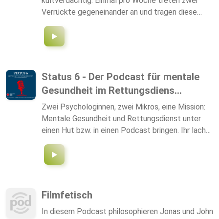
kultverdächtig. Einmal pro Woche treten zwei
Verrückte gegeneinander an und tragen diese
humorvolle Schlacht mit selbst geschriebenen
Witzen aus. Flach, böse, süß, fies und unheimlich
flach muss es sein. Wenn einer lacht, bekommt
der andere einen Punkt. Diesen Podcast gibt es
übrigens auch auf allen anderen Plattformen.
Status 6 - Der Podcast für mentale
Gesundheit im Rettungsdiens...
Zwei Psychologinnen, zwei Mikros, eine Mission:
Mentale Gesundheit und Rettungsdienst unter
einen Hut bzw. in einen Podcast bringen. Ihr lacht?
Wir auch! Die beiden Haus- und Hof-Psychos des
DRK KV Mannheim und DRK KV Ahrweiler, Daniela
Bollschweiler und Kim Bühler, mit Tipps, Tricks
und Anekdötchen rund um den Einsatz - und einer
kleinen Prise sehr schlechter Witze. #DRK KV
Filmfetisch
Mannheim e.V., #DRK KV Ahrweiler e.V.,
In diesem Podcast philosophieren Jonas und John
#Notfallpsychologie, #Psychologie,