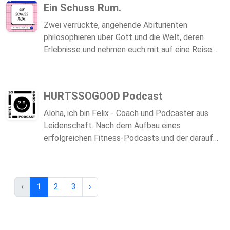
Ein Schuss Rum.
Zwei verrückte, angehende Abiturienten
philosophieren über Gott und die Welt, deren
Erlebnisse und nehmen euch mit auf eine Reise
voller Gelächter und dummer Witze.
HURTSSOGOOD Podcast
Aloha, ich bin Felix - Coach und Podcaster aus
Leidenschaft. Nach dem Aufbau eines
erfolgreichen Fitness-Podcasts und der darauf
folgenden Trennung (Duh!) möchte ich weiterhin
alle unterhalten, die auf Fitness und Plauderei
stehen. Ich bemühe mich um regelmäßige Gäste,
‹
1
2
3
›
interessante Inhalte und jede Menge miese
Witze. Falls ihr nebenbei die eine oder andere
Sache für euer Training mitnehmt, umso besser.
Check gerne meinen coolen Stuff aus: