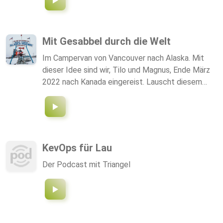
gleich.....wenig.
Mit Gesabbel durch die Welt
Im Campervan von Vancouver nach Alaska. Mit
dieser Idee sind wir, Tilo und Magnus, Ende März
2022 nach Kanada eingereist. Lauscht diesem
Podcast und unserem Gesabbel und wir nehmen
Euch mit auf unsere Reise; über 5.000 Kilometer
durch Kanada, den Alaska Highway entlang.
Wöchentlich sprechen wir bei einem kühlen
Dosenbier und dämlichen Witzen über einen
KevOps für Lau
Roadtrip, der seinesgleichen sucht. Wir berichten
Der Podcast mit Triangel
Euch von der Weite der kanadischen Wildnis und
der Nationalparks, der Gastfreundschaft
deutscher Ausreißer, tapsigen Bärenfamilien und
brennenden Nachthimmeln. Jeden
Dienstagmorgen neu!