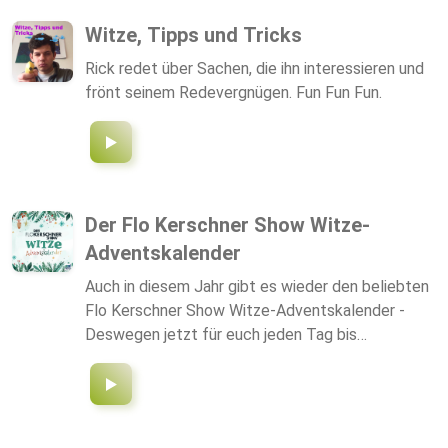
von Hit Radio FFH und hier als FFH-Original-
Witze, Tipps und Tricks
Podcast. Produziert werden die Folgen von der
Rick redet über Sachen, die ihn interessieren und
FFH-Mediengruppe. Ihr habt Fragen oder
frönt seinem Redevergnügen. Fun Fun Fun.
Feedback, schreibt an podcasts@ffh.de.
Der Flo Kerschner Show Witze-
Adventskalender
Auch in diesem Jahr gibt es wieder den beliebten
Flo Kerschner Show Witze-Adventskalender -
Deswegen jetzt für euch jeden Tag bis
Weihnachten einen Weihnachts-Witz! Lacher
garantiert!