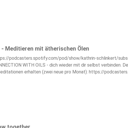
htgebrauch z.B. wegen Produktionsausfällen abgefedert werden 
 - Meditieren mit ätherischen Ölen
ps://podcasters.spotify.com/pod/show/kathrin-schlinkert/subscr
NNECTION WITH OILS - dich wieder mit dir selbst verbinden. Den 
e Meditationen erhalten (zwei neue pro Monat): https://podcaste
ow together