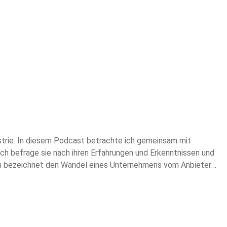
strie. In diesem Podcast betrachte ich gemeinsam mit
ch befrage sie nach ihren Erfahrungen und Erkenntnissen und
tion bezeichnet den Wandel eines Unternehmens vom Anbieter
llt ein Bündel unterschiedlicher Leistungen dar, die das
Kombination der Leistungen, zusätzlichen Kundennutzen zu
ahme, Verbrauchsgüter, Wartung, Reparatur, Ersatzteile,
 Außerbetriebnahme. Servitization sollte allerdings nicht als
fordert es ein in der gesamten Organisation sehr