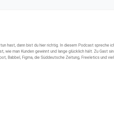
tun hast, dann bist du hier richtig. In diesem Podcast spreche 
nst, wie man Kunden gewinnt und lange glücklich hält. Zu Gast 
spot, Babbel, Figma, die Süddeutsche Zeitung, Freeletics und vie
t der Abos. Mehr Tipps und Inspiration findest du unter 👉 www