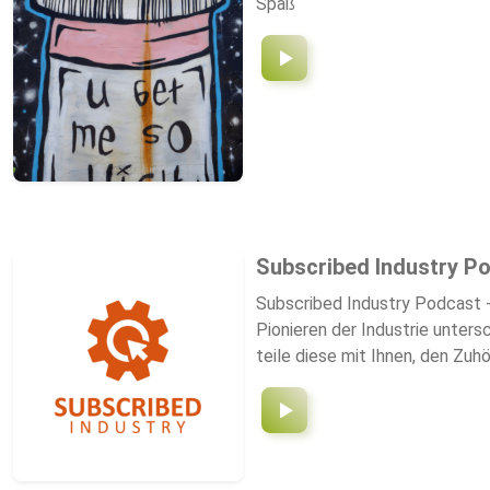
Spaß
Subscribed Industry P
Subscribed Industry Podcast -
Pionieren der Industrie unter
teile diese mit Ihnen, den Zu
eines physischen Produktes hi
bisherige produktzentrierte K
schaffen. Darunter fallen je n
Cloud-basierte Software, Upgra
das bloße Erweitern des Servi