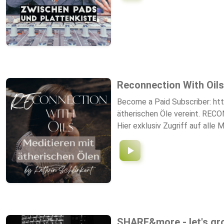
durch „Standschäden“ bei Nic
Reconnection With Oils
Become a Paid Subscriber: htt
ätherischen Öle vereint. RECO
Hier exklusiv Zugriff auf all
SHARE&more - let's gr