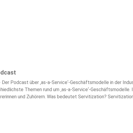
odcast
 Der Podcast über ‚as-a-Service‘-Geschäftsmodelle in der Indu
schiedlichste Themen rund um ‚as-a-Service‘-Geschäftsmodelle. I
hörerinnen und Zuhörern. Was bedeutet Servitization? Servitiza
n zum Anbieter eines Product-Service-Systems. Solch ein PSS ste
ernangebot eines Unternehmens ablösen, mit dem Ziel, aus der 
ach Kundenbedarf beispielsweise: Lieferung, Montage, Inbetriebn
des, Updates, Finanzierung, Versicherung, Training, Beratung und
ceportfolios eines Unternehmens verstanden werden. Vielmehr er