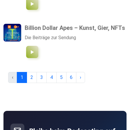
Billion Dollar Apes – Kunst, Gier, NFTs
Die Beiträge zur Sendung
‹
1
2
3
4
5
6
›