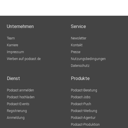
Unternehmen
Service
Team
Newsletter
Karriere
Kontakt
Impressum
Presse
Werben auf podcast.de
Nutzungsbedingungen
Datenschutz
Dienst
Produkte
Podcast anmelden
Podcast-Beratung
Podcast hochladen
Podcast-Jobs
Podcast-Events
Podcast-Push
Registrierung
Podcast-Werbung
Anmeldung
Podcast-Agentur
Podcast-Produktion