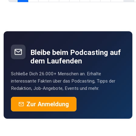
Influencer-Welt. Überall, wo es Podcasts gibt.
Folge uns auf Instagram und TikTok für exklusive
Hintergründe! Impressum und Links:
https://linktr.ee/Social.Sins.Podcast?
utm_source=linktree_profile_share&ltsid=dd1d6d0
befc-457a-95d7-06d79c9e7aea
Bleibe beim Podcasting auf
dem Laufenden
Schließe Dich 26.000+ Menschen an. Erhalte
interessante Fakten über das Podcasting, Tipps der
Redaktion, Job-Angebote, Events und mehr.
Zur Anmeldung