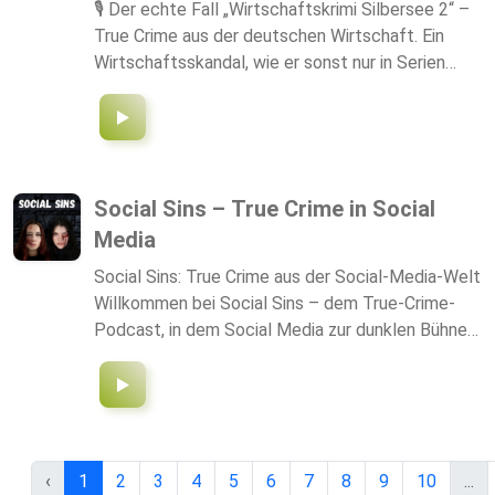
🎙️ Der echte Fall „Wirtschaftskrimi Silbersee 2“ –
True Crime aus der deutschen Wirtschaft. Ein
Wirtschaftsskandal, wie er sonst nur in Serien
vorkommt – aber hier ist alles echt.
Millionenverluste. Undurchsichtige
Firmengeflechte. Zerbrochene Existenzen. Eine
beispiellose öffentliche Konfrontation - ein
Familienunternehmen wehrt sich. Und die Suche
Social Sins – True Crime in Social
nach der Wahrheit – bis heute. 📢 Jetzt im
Media
Podcast: Die wahre Geschichte hinter dem Fall
„Wirtschaftskrimi Silbersee 2“. 📂
Social Sins: True Crime aus der Social-Media-Welt
Unveröffentlichte Dokumente. Eigene
Willkommen bei Social Sins – dem True-Crime-
Beteiligung. Eine packende Aufarbeitung.
Podcast, in dem Social Media zur dunklen Bühne
wird und Likes manchmal tödlich enden. Wir
erzählen wahre Verbrechen aus der digitalen Welt:
Betrug, Manipulation, Mord und Fälle, die zeigen,
wie soziale Netzwerke zur Waffe werden können.
Alle zwei Wochen eine neue Geschichte, jedes
‹
1
2
3
4
5
6
7
8
9
10
...
Mal ein Blick hinter die Fassade der glänzenden