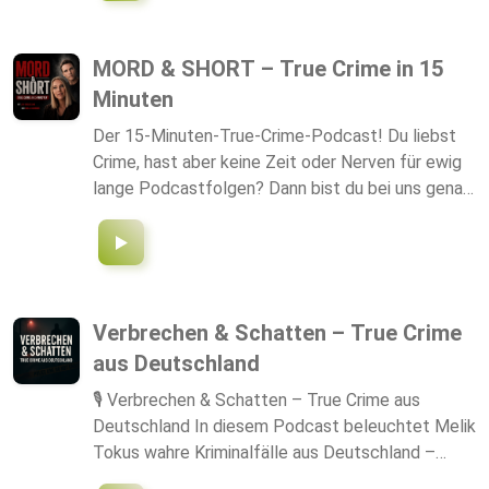
reale Ereignisse und kann...
MORD & SHORT – True Crime in 15
Minuten
Der 15-Minuten-True-Crime-Podcast! Du liebst
Crime, hast aber keine Zeit oder Nerven für ewig
lange Podcastfolgen? Dann bist du bei uns genau
richtig. MORD & SHORT ist Deutschlands
kürzester True Crime Podcast. „Mord & Short -
dein True-Crime-Turbo“ ist kurz, kompakt,
spannend und informativ. Wir haben jeden Montag
einen neuen Mordfall für dich im Gepäck. Mal aus
Verbrechen & Schatten – True Crime
Deutschland, mal international. Aber auf jeden Fall
aus Deutschland
immer fesselnd und packend aufbereitet. Manja
und Jan beleuchten nicht nur die Tat, sondern
🎙️ Verbrechen & Schatten – True Crime aus
auch die Hintergründe, die Ermittlungen und die
Deutschland In diesem Podcast beleuchtet Melik
Psyche der Täter. Und das in Shortform. Ideal
Tokus wahre Kriminalfälle aus Deutschland –
also für deine Fahrt zur Arbeit, deine
bewegend, schockierend und oft bis heute