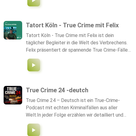
die Verzweiflung, die Entscheidungen und die
Momente, die ein Leben für immer verändert
haben - so nah, als wärst du selbst dabei. Von
Tatort Köln - True Crime mit Felix
schockierenden Schicksalen über tragische
Tatort Köln - True Crime mit Felix ist dein
Wendepunkte bis hin zu unglaublichen
täglicher Begleiter in die Welt des Verbrechens.
Überlebensgeschichten: Jede Story ist
Felix präsentiert dir spannende True Crime-Fälle
anonymisiert, aber inspiriert von realen
aus Köln!
Erlebnissen. Keine Show. Kein Fake. Keine
erfundenen Helden. Nur Geschichten, die unter die
Haut gehen. ⚠️ Triggerwarnung: Einige Folgen
behandeln belastende oder emotionale Themen
und sind nicht für jeden geeignet. 📩
True Crime 24 -deutch
Kooperationsanfragen: Said.partner@web.de
True Crime 24 – Deutsch ist ein True-Crime-
Danke, dass du zuhörst. Said Ibrahim Team
Podcast mit echten Kriminalfällen aus aller
Welt.In jeder Folge erzählen wir detailliert und
sachlich von Mordfällen, Vermisstenfällen und
schweren Verbrechen.Der Podcast behandelt