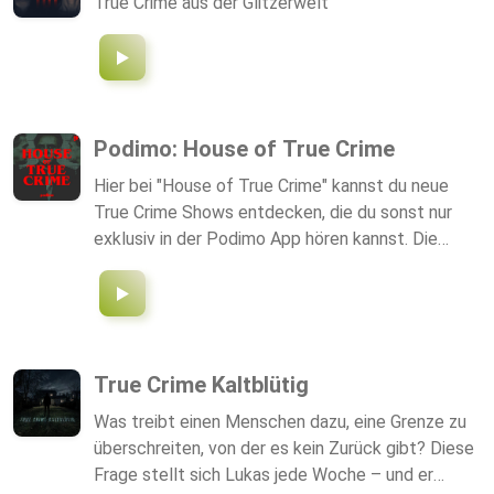
True Crime aus der Glitzerwelt
https://www.instagram.com/padi.iii/ 👉🏻
Impressum: https://link1.li/NpWLBEW Ich
wünsche euch viel Spass und freue mich das ihr
da seid. Eure PADI
Podimo: House of True Crime
Hier bei "House of True Crime" kannst du neue
True Crime Shows entdecken, die du sonst nur
exklusiv in der Podimo App hören kannst. Die
Podimo-App vereint Tausende Podcasts und
internationale Hörbücher aller Genres. Dabei
erhältst du personalisierte Empfehlungen und
kannst deine Lieblingsinhalte auch offline hören,
ohne nervige Werbung, ganz egal, ob zu Hause, in
True Crime Kaltblütig
der Bahn oder beim Spazierengehen. Bei Podimo
Was treibt einen Menschen dazu, eine Grenze zu
gibt es hunderte exklusive, hochwertig
überschreiten, von der es kein Zurück gibt? Diese
produzierte und recherchiert True Crime Formate
Frage stellt sich Lukas jede Woche – und er
- für Fans von Kriminalfällen aus Deutschland und