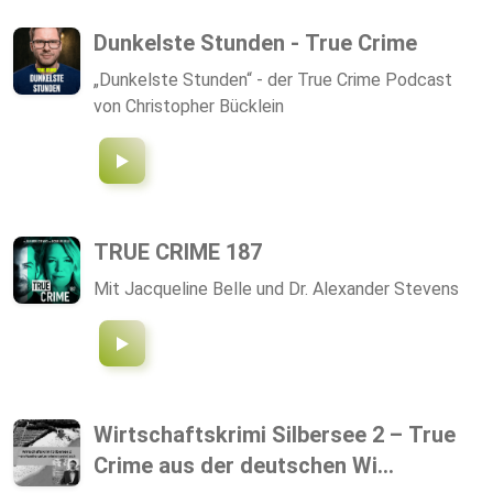
Beteiligten und die Lebenswirklichkeit ihrer Zeit.
Zudem blickt der Podcast auf die historische
Dunkelste Stunden - True Crime
Entwicklung der Kriminalistik, der Strafgesetze,
„Dunkelste Stunden“ - der True Crime Podcast
der Justiz und des Strafvollzugs.
von Christopher Bücklein
TRUE CRIME 187
Mit Jacqueline Belle und Dr. Alexander Stevens
Wirtschaftskrimi Silbersee 2 – True
Crime aus der deutschen Wi...