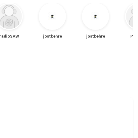
radioSAW
jostbehre
jostbehre
Pri