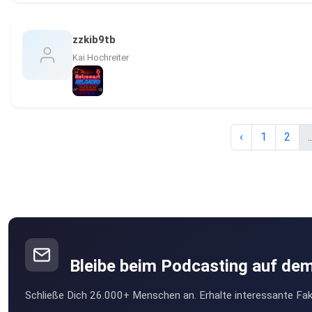
zzkib9tb
Kai Hochreiter
‹
1
2
..
Bleibe beim Podcasting auf de
Schließe Dich 26.000+ Menschen an. Erhalte interessante Fak