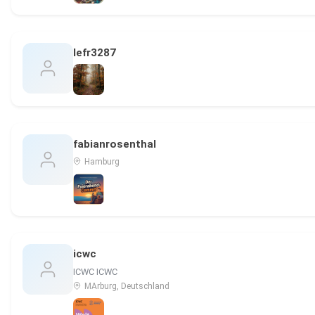
lefr3287
fabianrosenthal
Hamburg
icwc
ICWC ICWC
MArburg, Deutschland