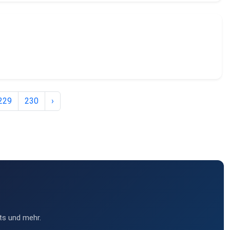
229
230
›
ts und mehr.