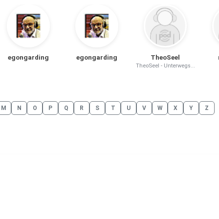
egongarding
egongarding
TheoSeel
TheoSeel - Unterwegs...
M
N
O
P
Q
R
S
T
U
V
W
X
Y
Z