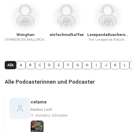
Wonghan
einfachmalkaffee
LesepandaBuechereule
STRANDBUDE MALLORCA...
Von Lesepanda & Büch...
Alle
A
B
C
D
E
F
G
H
I
J
K
L
Alle Podcasterinnen und Podcaster
celama
Markus Lach
Alsterbro, Schweden