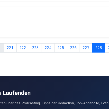
.
221
222
223
224
225
226
227
228
m Laufenden
ten über das Podcasting, Tipps der Redaktion, Job-Angebote, Even