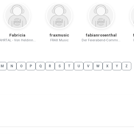
Fabricia
fraxmusic
fabianrosenthal
AHRTAL - Von Heldinn...
FRAX Music
Der Feierabend-Commi...
M
N
O
P
Q
R
S
T
U
V
W
X
Y
Z