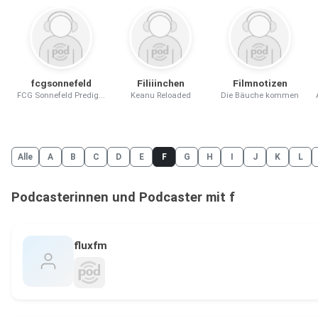
fcgsonnefeld
Filiiinchen
Filmnotizen
FCG Sonnefeld Predig...
Keanu Reloaded
Die Bäuche kommen
Alle
A
B
C
D
E
F
G
H
I
J
K
L
Podcasterinnen und Podcaster mit f
fluxfm