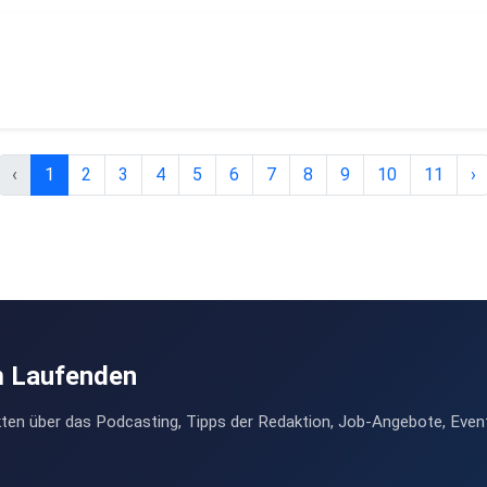
‹
1
2
3
4
5
6
7
8
9
10
11
›
m Laufenden
ten über das Podcasting, Tipps der Redaktion, Job-Angebote, Even