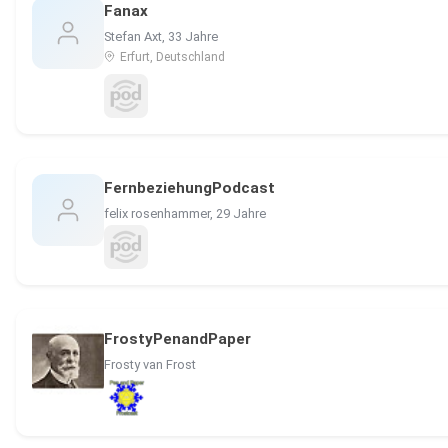
Fanax
Stefan Axt, 33 Jahre
Erfurt, Deutschland
FernbeziehungPodcast
felix rosenhammer, 29 Jahre
FrostyPenandPaper
Frosty van Frost