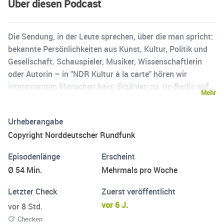
Über diesen Podcast
Die Sendung, in der Leute sprechen, über die man spricht:
bekannte Persönlichkeiten aus Kunst, Kultur, Politik und
Gesellschaft. Schauspieler, Musiker, Wissenschaftlerin
oder Autorin – in "NDR Kultur à la carte" hören wir
interessanten Menschen beim Erzählen zu. Im Radio auf
Mehr
NDR Kultur: montags, mittwochs, freitags von 13:00 bis
14:00 Uhr.
Urheberangabe
Copyright Norddeutscher Rundfunk
Episodenlänge
Erscheint
Ø 54 Min.
Mehrmals pro Woche
Letzter Check
Zuerst veröffentlicht
vor 6 J.
vor 8 Std.
Checken