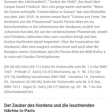
Sommer des Jahrhunderts", "Zauber der Stille", das Buch über
Caspar David Friedrich. Die Liste ginge weiter und weiter. "Wenn
die Sonne untergeht. Familie Mann in Sanary" war sein Bestseller
aus dem Jahr 2025. In seinem neuen Buch "Träume aus Feuer. Der
Alchimist von der Pfaueninsel" taucht Florian Illies ein ins
Barockzeitalter, in die Geheimnisse der Glaskunst, erzählt von
Johannes Kunckel, der auf der verwunschenen Pfaueninsel, unweit
von Potsdam, rubinrotes Glas zum Leuchten bringt und den
Großen Kurfürsten damit begeistert. Über die Faszination der
Glaskunst, über eine magisch schöne Insel und auch über die
Rezeptur seines Schreibens spricht Florian Illies bei NDR Kultur à
la carte mit Claudia Christophersen.
(00:00:00) Intro (05:11) Suite für Violoncello solo Nr. 1 G-Dur BWV
1007 - Prélude (1. Satz) (16:07) Nocturnes, op. 9 - Nr. 2 Es-Dur
(29:16) Goldberg Variationen, BWV 988 - Variation 14_ Variation
29_ Variation 30 (40:06) Suite für Violoncello solo Nr. 6 D-Dur,
BWV 1012 - Gigue (6. Satz) (46:57) Walzer op. 69 - Nr. 1 As-Dur
(Abschiedswalzer)
Der Zauber des Nordens und die leuchtenden
Nächte in Paris