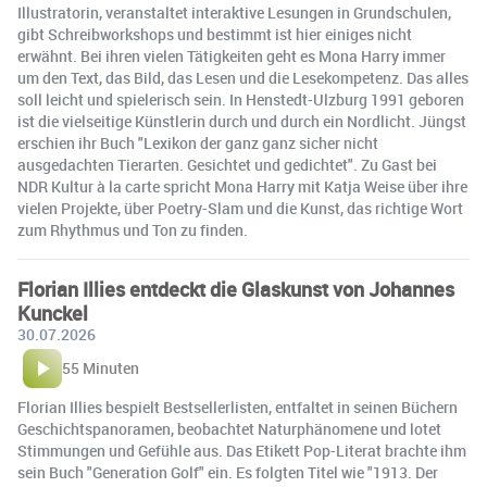
Illustratorin, veranstaltet interaktive Lesungen in Grundschulen,
gibt Schreibworkshops und bestimmt ist hier einiges nicht
erwähnt. Bei ihren vielen Tätigkeiten geht es Mona Harry immer
um den Text, das Bild, das Lesen und die Lesekompetenz. Das alles
soll leicht und spielerisch sein. In Henstedt-Ulzburg 1991 geboren
ist die vielseitige Künstlerin durch und durch ein Nordlicht. Jüngst
erschien ihr Buch "Lexikon der ganz ganz sicher nicht
ausgedachten Tierarten. Gesichtet und gedichtet". Zu Gast bei
NDR Kultur à la carte spricht Mona Harry mit Katja Weise über ihre
vielen Projekte, über Poetry-Slam und die Kunst, das richtige Wort
zum Rhythmus und Ton zu finden.
Florian Illies entdeckt die Glaskunst von Johannes
Kunckel
30.07.2026
55 Minuten
Florian Illies bespielt Bestsellerlisten, entfaltet in seinen Büchern
Geschichtspanoramen, beobachtet Naturphänomene und lotet
Stimmungen und Gefühle aus. Das Etikett Pop-Literat brachte ihm
sein Buch "Generation Golf" ein. Es folgten Titel wie "1913. Der