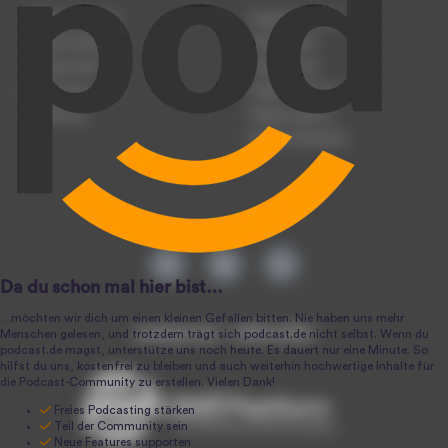
Podcast anmelden
Podcast-Beratung
Podcast hochladen
Podcast-Jobs
Podcast-Events
Podcast-Push
Registrierung
Podcast-Werbung
Anmeldung
Podcast-Agentur
Podcast-Produktion
podcast.de ~ 2004-2026