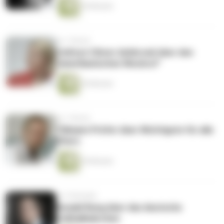
54 Minuten
vor 1 Monat
Cathryn Clüver Ashbrook über den
"amerikanischen Weckruf"
54 Minuten
vor 1 Monat
Tillmann Prüfer über Wichtigste für alle
Eltern
54 Minuten
vor 2 Monaten
Ronald Reng über das deutsche
Fußballmärchen