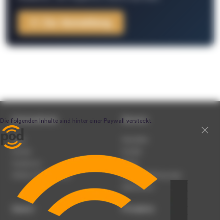
Zur Anmeldung
Unternehmen
Service
Team
Newsletter
Karriere
Kontakt
Impressum
Presse
Werben auf podcast.de
Nutzungsbedingungen
Datenschutz
Dienst
Produkte