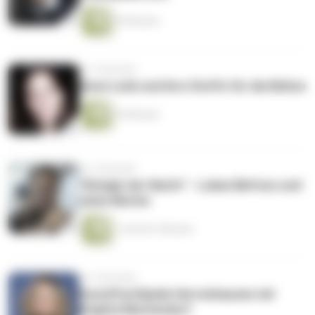
55 Minuten
vor 2 Monaten
Anne Lenk und ihre Stoffe für die Bühne
54 Minuten
vor 2 Monaten
"Königin der Nacht" - Lukas Bärfuss und
seine Mutter
1 Stunde 5 Minuten
vor 2 Monaten
KunstFestSpiele Herrenhausen mit
Brigitta Muntendorf