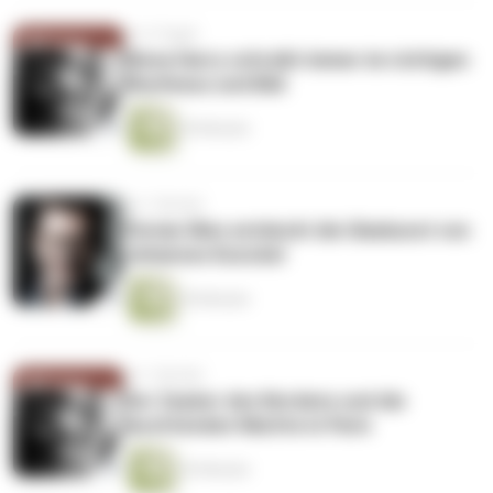
vor 4 Tagen
Mona Harry schreibt immer im richtigen
Rhythmus und Bild
55 Minuten
vor 1 Woche
Florian Illies entdeckt die Glaskunst von
Johannes Kunckel
55 Minuten
vor 1 Woche
Der Zauber des Nordens und die
leuchtenden Nächte in Paris
53 Minuten