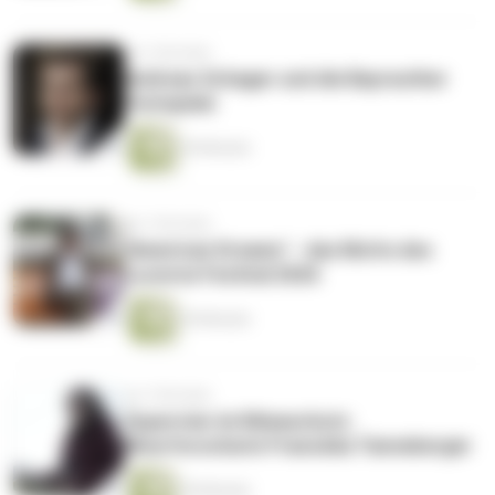
vor 2 Wochen
Andreas Schager und die Bayreuther
Festspiele
54 Minuten
vor 2 Wochen
"American Dreams" - das Motto des
Lucerne Festival 2026
54 Minuten
vor 3 Wochen
Superstar im Klimaschutz:
Moorforscherin Franziska Tanneberger
55 Minuten