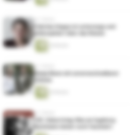
vor 1 Monat
Felicitas Hoppe ist unterwegs und
philosophiert über das Reisen
54 Minuten
vor 1 Monat
Wanja Mues mit unverwechselbarer
Stimme
53 Minuten
vor 1 Monat
100. Geburtstag: Was an Ingeborg
Bachmann immer noch fasziniert