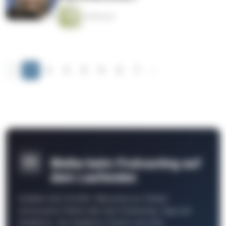
54 Minuten
‹
1
2
3
4
5
6
7
›
Bleibe beim Podcasting auf
dem Laufenden
Schließe Dich 26.000+ Menschen an. Erhalte
interessante Fakten über das Podcasting, Tipps der
Redaktion, Job-Angebote, Events und mehr.