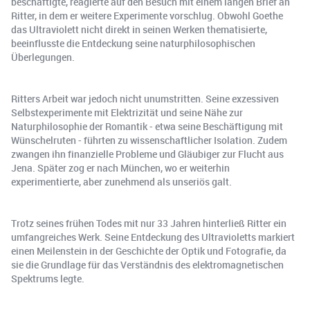
beschäftigte, reagierte auf den Besuch mit einem langen Brief an
Ritter, in dem er weitere Experimente vorschlug. Obwohl Goethe
das Ultraviolett nicht direkt in seinen Werken thematisierte,
beeinflusste die Entdeckung seine naturphilosophischen
Überlegungen.
Ritters Arbeit war jedoch nicht unumstritten. Seine exzessiven
Selbstexperimente mit Elektrizität und seine Nähe zur
Naturphilosophie der Romantik - etwa seine Beschäftigung mit
Wünschelruten - führten zu wissenschaftlicher Isolation. Zudem
zwangen ihn finanzielle Probleme und Gläubiger zur Flucht aus
Jena. Später zog er nach München, wo er weiterhin
experimentierte, aber zunehmend als unseriös galt.
Trotz seines frühen Todes mit nur 33 Jahren hinterließ Ritter ein
umfangreiches Werk. Seine Entdeckung des Ultravioletts markiert
einen Meilenstein in der Geschichte der Optik und Fotografie, da
sie die Grundlage für das Verständnis des elektromagnetischen
Spektrums legte.