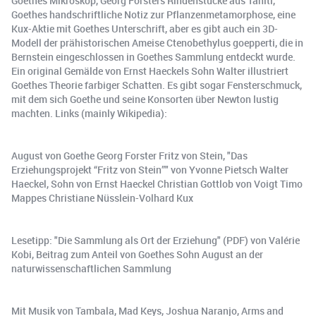
Goethes Mikroskop, Georg Forsters Rindenstücke aus Tahiti,
Goethes handschriftliche Notiz zur Pflanzenmetamorphose, eine
Kux-Aktie mit Goethes Unterschrift, aber es gibt auch ein 3D-
Modell der prähistorischen Ameise Ctenobethylus goepperti, die in
Bernstein eingeschlossen in Goethes Sammlung entdeckt wurde.
Ein original Gemälde von Ernst Haeckels Sohn Walter illustriert
Goethes Theorie farbiger Schatten. Es gibt sogar Fensterschmuck,
mit dem sich Goethe und seine Konsorten über Newton lustig
machten. Links (mainly Wikipedia):
August von Goethe Georg Forster Fritz von Stein, "Das
Erziehungsprojekt “Fritz von Stein”" von Yvonne Pietsch Walter
Haeckel, Sohn von Ernst Haeckel Christian Gottlob von Voigt Timo
Mappes Christiane Nüsslein-Volhard Kux
Lesetipp: "Die Sammlung als Ort der Erziehung" (PDF) von Valérie
Kobi, Beitrag zum Anteil von Goethes Sohn August an der
naturwissenschaftlichen Sammlung
Mit Musik von Tambala, Mad Keys, Joshua Naranjo, Arms and