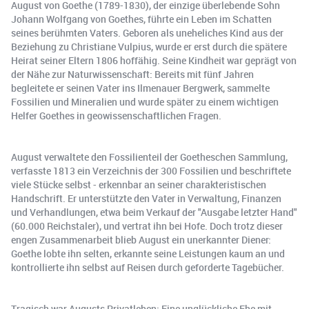
August von Goethe (1789-1830), der einzige überlebende Sohn
Johann Wolfgang von Goethes, führte ein Leben im Schatten
seines berühmten Vaters. Geboren als uneheliches Kind aus der
Beziehung zu Christiane Vulpius, wurde er erst durch die spätere
Heirat seiner Eltern 1806 hoffähig. Seine Kindheit war geprägt von
der Nähe zur Naturwissenschaft: Bereits mit fünf Jahren
begleitete er seinen Vater ins Ilmenauer Bergwerk, sammelte
Fossilien und Mineralien und wurde später zu einem wichtigen
Helfer Goethes in geowissenschaftlichen Fragen.
August verwaltete den Fossilienteil der Goetheschen Sammlung,
verfasste 1813 ein Verzeichnis der 300 Fossilien und beschriftete
viele Stücke selbst - erkennbar an seiner charakteristischen
Handschrift. Er unterstützte den Vater in Verwaltung, Finanzen
und Verhandlungen, etwa beim Verkauf der "Ausgabe letzter Hand"
(60.000 Reichstaler), und vertrat ihn bei Hofe. Doch trotz dieser
engen Zusammenarbeit blieb August ein unerkannter Diener:
Goethe lobte ihn selten, erkannte seine Leistungen kaum an und
kontrollierte ihn selbst auf Reisen durch geforderte Tagebücher.
Tragisch war Augusts Privatleben: Eine unglückliche Ehe mit