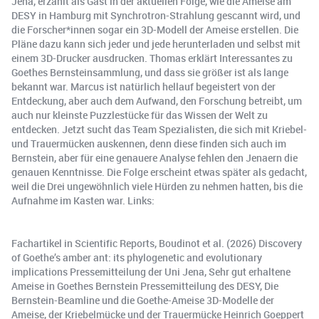
Jena, erzählt als Gast in der aktuellen Folge, wie die Ameise am
DESY in Hamburg mit Synchrotron-Strahlung gescannt wird, und
die Forscher*innen sogar ein 3D-Modell der Ameise erstellen. Die
Pläne dazu kann sich jeder und jede herunterladen und selbst mit
einem 3D-Drucker ausdrucken. Thomas erklärt Interessantes zu
Goethes Bernsteinsammlung, und dass sie größer ist als lange
bekannt war. Marcus ist natürlich hellauf begeistert von der
Entdeckung, aber auch dem Aufwand, den Forschung betreibt, um
auch nur kleinste Puzzlestücke für das Wissen der Welt zu
entdecken. Jetzt sucht das Team Spezialisten, die sich mit Kriebel-
und Trauermücken auskennen, denn diese finden sich auch im
Bernstein, aber für eine genauere Analyse fehlen den Jenaern die
genauen Kenntnisse. Die Folge erscheint etwas später als gedacht,
weil die Drei ungewöhnlich viele Hürden zu nehmen hatten, bis die
Aufnahme im Kasten war. Links:
Fachartikel in Scientific Reports, Boudinot et al. (2026) Discovery
of Goethe’s amber ant: its phylogenetic and evolutionary
implications Pressemitteilung der Uni Jena, Sehr gut erhaltene
Ameise in Goethes Bernstein Pressemitteilung des DESY, Die
Bernstein-Beamline und die Goethe-Ameise 3D-Modelle der
Ameise, der Kriebelmücke und der Trauermücke Heinrich Goeppert