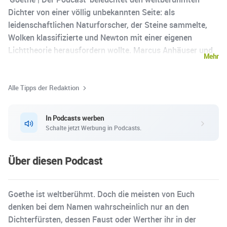
Dichter von einer völlig unbekannten Seite: als
leidenschaftlichen Naturforscher, der Steine sammelte,
Wolken klassifizierte und Newton mit einer eigenen
Lichttheorie herausfordern wollte. Marcus Anhäuser und
Mehr
Thomas Schmuck führen in entspannten, tief
recherchierten Gesprächen durch eine Epoche, in der die
Naturwissenschaften gerade erst entstanden — mit
Alle Tipps der Redaktion
Geschichten über Ultraviolett, prähistorische Ameisen in
Bernstein und Sternwarten in Schillers Garten. Wer
In Podcasts werben
glaubt, Goethe zu kennen, wird angenehm überrascht.
Schalte jetzt Werbung in Podcasts.
Über diesen Podcast
Goethe ist weltberühmt. Doch die meisten von Euch
denken bei dem Namen wahrscheinlich nur an den
Dichterfürsten, dessen Faust oder Werther ihr in der