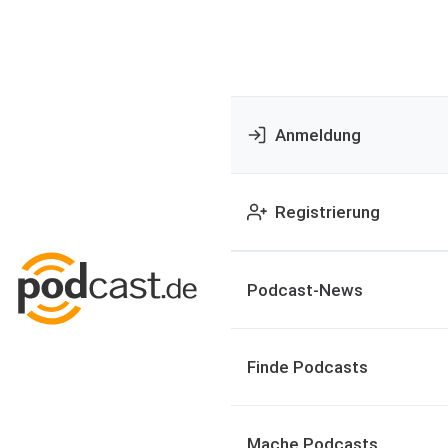
Anmeldung
Registrierung
Podcast-News
Finde Podcasts
Mache Podcasts