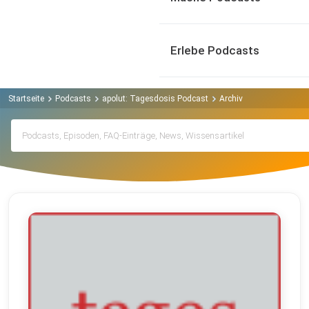
Erlebe Podcasts
Startseite
Podcasts
apolut: Tagesdosis Podcast
Archiv