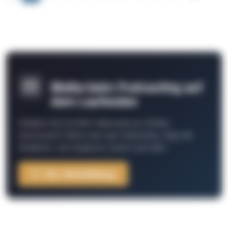
Bleibe beim Podcasting auf
dem Laufenden
Schließe Dich 26.000+ Menschen an. Erhalte
interessante Fakten über das Podcasting, Tipps der
Redaktion, Job-Angebote, Events und mehr.
Zur Anmeldung