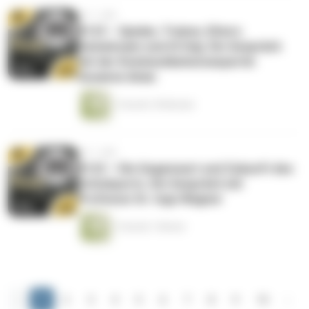
vor 1 Jahr
#123 – Spieler, Trainer, Eltern:
Gemeinsam zum Erfolg. Ein Gespräch
mit der Kommunikationsexpertin
Susanne Amar.
1 Stunde 18 Minuten
vor 1 Jahr
#122 – Die Gegenwart und Zukunft des
Schulsports. Ein Gespräch mit
Professor Dr. Ingo Wagner
1 Stunde 1 Minute
‹
1
2
3
4
5
6
7
8
9
10
›