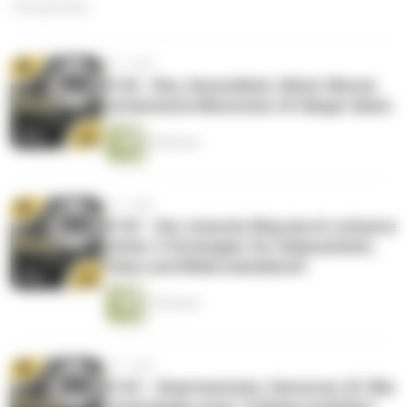
136 Episoden
vor 1 Jahr
#136 - Ehe, Gesundheit, Glück: Warum
verheiratete Menschen oft länger leben
9 Minuten
vor 1 Jahr
#135 – Der stoische Weg durch schwere
Zeiten: 5 Strategien für Gelassenheit,
Fokus und Widerstandskraft
7 Minuten
vor 1 Jahr
#134 – Smartwatches, Sensoren, KI: Wie