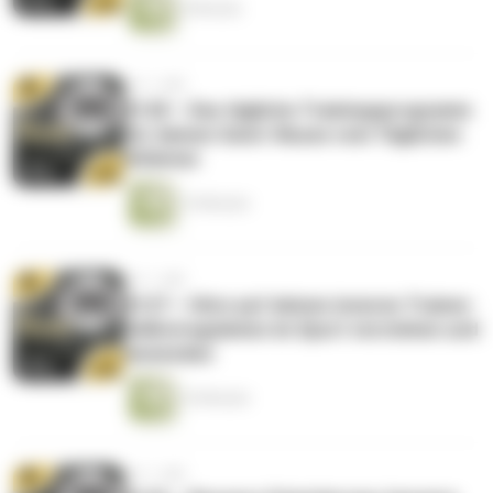
9 Minuten
vor 1 Jahr
#128 – Das tägliche Trainingsprogramm
für deinen Geist: Neues vom Täglichen
Athleten
14 Minuten
vor 1 Jahr
#127 – Höre auf deinen inneren Trainer:
Selbstregulation im Sport verstehen und
anwenden
16 Minuten
vor 1 Jahr