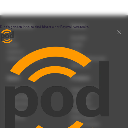
Unternehmen
Service
Team
Newsletter
Karriere
Kontakt
Impressum
Presse
Werben auf podcast.de
Nutzungsbedingungen
Datenschutz
Dienst
Produkte
Podcast anmelden
Podcast-Beratung
Podcast hochladen
Podcast-Jobs
Podcast-Events
Podcast-Push
Registrierung
Podcast-Werbung
Anmeldung
Podcast-Agentur
Podcast-Produktion