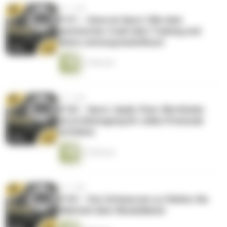
vor 1 Jahr
#131 – Gene im Sport: Wie dein
genetischer Code dein Training und
deine Leistung beeinflusst
12 Minuten
vor 1 Jahr
#130 – Sport, Spaß, Flow: Wie Kinder
durch Bewegung ihr volles Potenzial
entfalten
13 Minuten
vor 1 Jahr
#129 – Von Schmerzen zu Stärke: Die
Wahrheit über Muskelkater