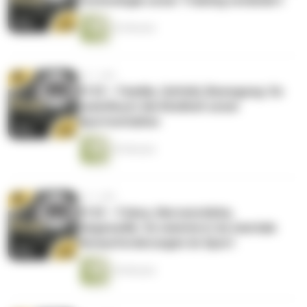
Technologie unser Training verändert
52 Minuten
vor 1 Jahr
#133 – Familie, Umfeld, Bewegung: So
beeinflusst die Kindheit unser
Sportverhalten
55 Minuten
vor 1 Jahr
#132 – Fokus, Nervenstärke,
Siegeswille: So meisterst du mentale
Herausforderungen im Sport
54 Minuten