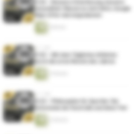
#126 – Bessere Orientierung, bessere
Gesundheit: Warum es sich lohnt, Google
Maps öfter mal wegzulassen.
9 Minuten
vor 1 Jahr
#125 – Mit dem Täglichen Athleten
durch die erste Woche des Jahres
14 Minuten
vor 1 Jahr
#124 – Philosophie für Sportler: Die
Dichotomie der Kontrolle und Amor Fati
12 Minuten