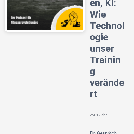
en, KI:
Wie
Technol
ogie
unser
Trainin
g
verände
rt
vor 1 Jahr
Ein Gespräch