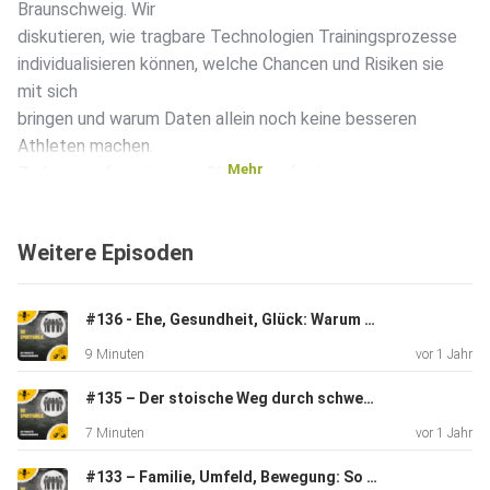
Braunschweig. Wir
diskutieren, wie tragbare Technologien Trainingsprozesse
individualisieren können, welche Chancen und Risiken sie
mit sich
bringen und warum Daten allein noch keine besseren
Athleten machen.
Mehr
Zudem werfen wir einen Blick darauf, wie
Sportwissenschaft und
Technologie zusammenarbeiten müssen, um langfristig
Weitere Episoden
Bewegung und
Gesundheit zu fördern. Ein spannendes Gespräch über die
Zukunft der
#136 - Ehe, Gesundheit, Glück: Warum verheiratete Menschen oft länger leben
Trainingssteuerung, den richtigen Umgang mit
9 Minuten
vor 1 Jahr
Smartwatches & Co.
und die Frage, warum wir einen Technologieführerschein für
#135 – Der stoische Weg durch schwere Zeiten: 5 Strategien für Gelassenheit, Fokus und Widerstandskraft
den
7 Minuten
vor 1 Jahr
Sport brauchen! Im Podcast **Die Sportfamilie**
präsentieren wir –
#133 – Familie, Umfeld, Bewegung: So beeinflusst die Kindheit unser Sportverhalten