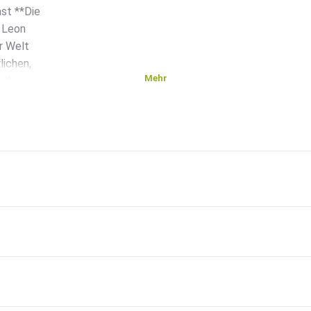
st **Die
. Leon
r Welt
lichen,
Mehr
olle
iner
hrend
n
onom
cklung.
nd
r
ür