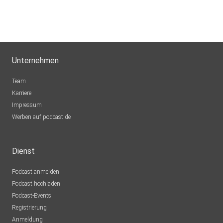
Unternehmen
Team
Karriere
Impressum
Werben auf podcast.de
Dienst
Podcast anmelden
Podcast hochladen
Podcast-Events
Registrierung
Anmeldung