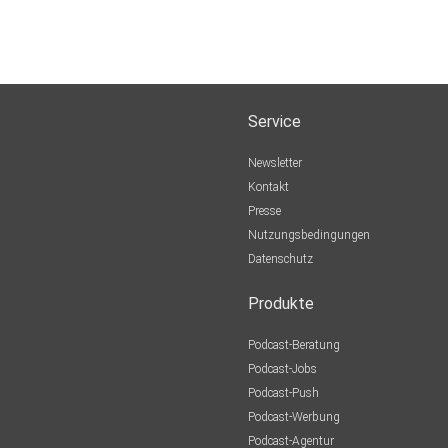
Service
Newsletter
Kontakt
Presse
Nutzungsbedingungen
Datenschutz
Produkte
Podcast-Beratung
Podcast-Jobs
Podcast-Push
Podcast-Werbung
Podcast-Agentur