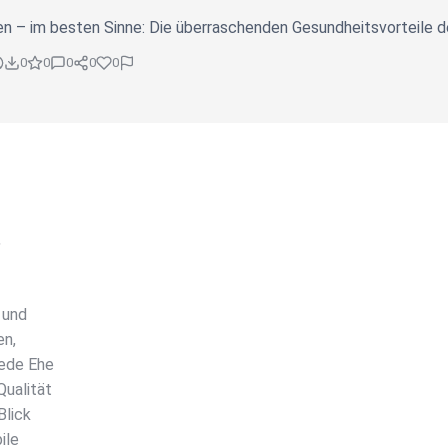
 – im besten Sinne: Die überraschenden Gesundheitsvorteile d
0
0
0
0
0
,
 und
en,
jede Ehe
Qualität
Blick
ile