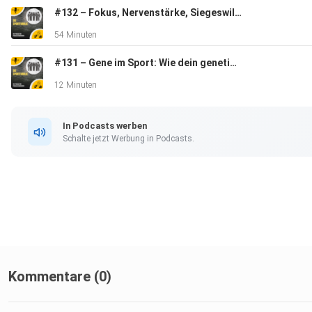
#132 – Fokus, Nervenstärke, Siegeswille: So meisterst du mentale Herausforderungen im Sport
54 Minuten
#131 – Gene im Sport: Wie dein genetischer Code dein Training und deine Leistung beeinflusst
12 Minuten
In Podcasts werben
Schalte jetzt Werbung in Podcasts.
Kommentare (0)