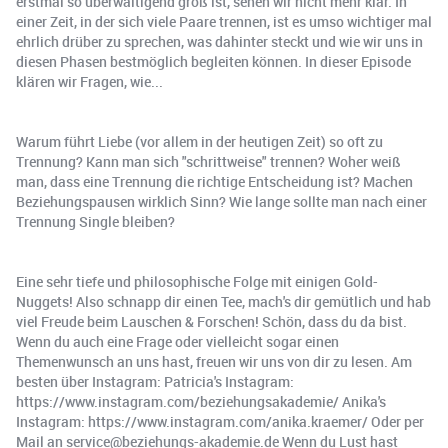
erstmal so überwältigend groß ist, sehen wir nicht mehr klar. In
einer Zeit, in der sich viele Paare trennen, ist es umso wichtiger mal
ehrlich drüber zu sprechen, was dahinter steckt und wie wir uns in
diesen Phasen bestmöglich begleiten können. In dieser Episode
klären wir Fragen, wie...
Warum führt Liebe (vor allem in der heutigen Zeit) so oft zu
Trennung? Kann man sich "schrittweise" trennen? Woher weiß
man, dass eine Trennung die richtige Entscheidung ist? Machen
Beziehungspausen wirklich Sinn? Wie lange sollte man nach einer
Trennung Single bleiben?
Eine sehr tiefe und philosophische Folge mit einigen Gold-
Nuggets! Also schnapp dir einen Tee, mach's dir gemütlich und hab
viel Freude beim Lauschen & Forschen! Schön, dass du da bist.
Wenn du auch eine Frage oder vielleicht sogar einen
Themenwunsch an uns hast, freuen wir uns von dir zu lesen. Am
besten über Instagram: Patricia's Instagram:
https://www.instagram.com/beziehungsakademie/ Anika's
Instagram: https://www.instagram.com/anika.kraemer/ Oder per
Mail an service@beziehungs-akademie.de Wenn du Lust hast