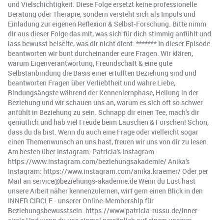
und Vielschichtigkeit. Diese Folge ersetzt keine professionelle
Beratung oder Therapie, sondern versteht sich als Impuls und
Einladung zur eigenen Reflexion & Selbst-Forschung. Bitte nimm
dir aus dieser Folge das mit, was sich für dich stimmig anfühlt und
lass bewusst beiseite, was dir nicht dient. ******* In dieser Episode
beantworten wir bunt durcheinander eure Fragen. Wir klären,
warum Eigenverantwortung, Freundschaft & eine gute
Selbstanbindung die Basis einer erfüllten Beziehung sind und
beantworten Fragen über Verliebtheit und wahre Liebe,
Bindungsängste während der Kennenlernphase, Heilung in der
Beziehung und wir schauen uns an, warum es sich oft so schwer
anfühlt in Beziehung zu sein. Schnapp dir einen Tee, mach's dir
gemütlich und hab viel Freude beim Lauschen & Forschen! Schön,
dass du da bist. Wenn du auch eine Frage oder vielleicht sogar
einen Themenwunsch an uns hast, freuen wir uns von dir zu lesen.
Am besten über Instagram: Patricia's Instagram:
https://www.instagram.com/beziehungsakademie/ Anika's
Instagram: https://www.instagram.com/anika.kraemer/ Oder per
Mail an service@beziehungs-akademie.de Wenn du Lust hast
unsere Arbeit näher kennenzulernen, wirf gern einen Blick in den
INNER CIRCLE - unserer Online-Membership für
Beziehungsbewusstsein: https://www.patricia-russu.de/inner-