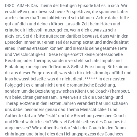
DISCLAIMER Das Thema der heutigen Episode hat es in sich. Wir
erschließen ganz bewusst neue Perspektiven, die spannend, aber
auch schmerzhaft und aktivierend sein können. Achte daher bitte
gut auf dich und deinen Körper. Lass dir Zeit beim Hören und
erlaube dir liebevoll rauszugehen, wenn dich etwas zu sehr
aktiviert. Sei dir bitte außerdem darüber bewusst, dass wir in den
Episoden immer nur einen Teil der Komplexität und Individualität
eines Themas erfassen können und niemals seine gesamte Tiefe
und Vielschichtigkeit. Diese Folge ersetzt keine professionelle
Beratung oder Therapie, sondern versteht sich als Impuls und
Einladung zur eigenen Reflexion & Selbst-Forschung. Bitte nimm
dir aus dieser Folge das mit, was sich für dich stimmig anfühlt und
lass bewusst beiseite, was dir nicht dient. ******* In der neusten
Folge geht es einmal nicht um die romantische Beziehung,
sondern um die Beziehung zwischen Klient und Coach/Therapeut.
Wir beleuchten gemeinsam, in wie weit sich die Coaching- und
Therapie-Szene in den letzten Jahren verändert hat und schauen
uns dabei besonders genau das Thema Menschlichkeit und
Authentizität an. Wie "echt" darf die Beziehung zwischen Coach
und Klient wirklich sein? Wie viel Gefühl seitens des Coaches ist
angemessen? Wie authentisch darf sich der Coach in den Raum
einbringen und bringt dies den Heilungsprozess des Coachees