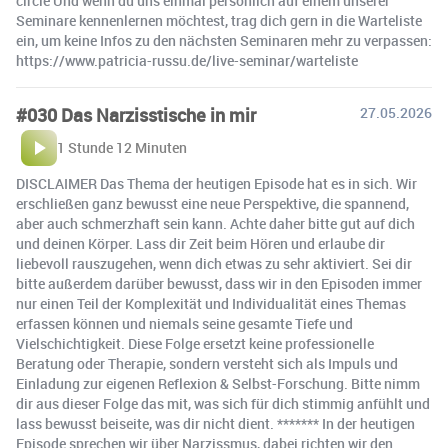
circle Und wenn du uns einmal persönlich auf einem unserer
Seminare kennenlernen möchtest, trag dich gern in die Warteliste
ein, um keine Infos zu den nächsten Seminaren mehr zu verpassen:
https://www.patricia-russu.de/live-seminar/warteliste
#030 Das Narzisstische in mir
27.05.2026
1 Stunde 12 Minuten
DISCLAIMER Das Thema der heutigen Episode hat es in sich. Wir
erschließen ganz bewusst eine neue Perspektive, die spannend,
aber auch schmerzhaft sein kann. Achte daher bitte gut auf dich
und deinen Körper. Lass dir Zeit beim Hören und erlaube dir
liebevoll rauszugehen, wenn dich etwas zu sehr aktiviert. Sei dir
bitte außerdem darüber bewusst, dass wir in den Episoden immer
nur einen Teil der Komplexität und Individualität eines Themas
erfassen können und niemals seine gesamte Tiefe und
Vielschichtigkeit. Diese Folge ersetzt keine professionelle
Beratung oder Therapie, sondern versteht sich als Impuls und
Einladung zur eigenen Reflexion & Selbst-Forschung. Bitte nimm
dir aus dieser Folge das mit, was sich für dich stimmig anfühlt und
lass bewusst beiseite, was dir nicht dient. ******* In der heutigen
Episode sprechen wir über Narzissmus, dabei richten wir den