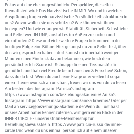
Fokus auf eine eher ungewöhnliche Perspektive, die selten
thematisiert wird: Das Narzisstische IN MIR. Wo und in welcher
Ausprägung tragen wir narzisstische Persönlichkeitsstrukturen in
uns? Wovor wollen sie uns schützen? Wie können wir ihnen
begegnen? Und wie erlangen wir Stabilität, Sicherheit, Selbstliebe
und Selbstwert IN UNS, anstatt es im Außen zu suchen und
einzufordern? Diese und viele weitere Fragen bekommen in der
heutigen Folge eine Bühne. Hier gelangst du zum Selbsttest, über
den wir gesprochen haben - dort kannst du innerhalb weniger
Minuten einen Eindruck davon bekommen, wie hoch dein
persönlicher Ich-Score ist. Schnapp dir einen Tee, mach's dir
gemütlich und hab viel Freude beim Lauschen & Forschen! Schön,
dass du da bist. Wenn du auch eine Frage oder vielleicht sogar
einen Themenwunsch an uns hast, freuen wir uns von dir zu lesen.
Am besten über Instagram: Patricia's Instagram:
https://www.instagram.com/beziehungsakademie/ Anika's
Instagram: https://www.instagram.com/anika.kraemer/ Oder per
Mail an service@beziehungs-akademie.de Wenn du Lust hast
unsere Arbeit näher kennenzulernen, wirf gern einen Blick in den
INNER CIRCLE - unserer Online-Membership für
Beziehungsbewusstsein: https://www.patricia-russu.de/inner-
circle Und wenn du uns einmal persönlich auf einem unserer