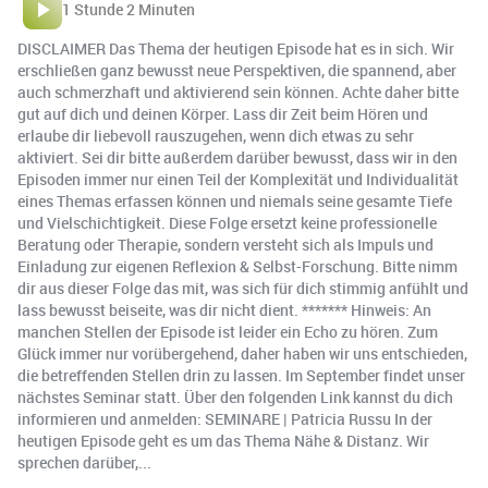
1 Stunde 2 Minuten
DISCLAIMER Das Thema der heutigen Episode hat es in sich. Wir
erschließen ganz bewusst neue Perspektiven, die spannend, aber
auch schmerzhaft und aktivierend sein können. Achte daher bitte
gut auf dich und deinen Körper. Lass dir Zeit beim Hören und
erlaube dir liebevoll rauszugehen, wenn dich etwas zu sehr
aktiviert. Sei dir bitte außerdem darüber bewusst, dass wir in den
Episoden immer nur einen Teil der Komplexität und Individualität
eines Themas erfassen können und niemals seine gesamte Tiefe
und Vielschichtigkeit. Diese Folge ersetzt keine professionelle
Beratung oder Therapie, sondern versteht sich als Impuls und
Einladung zur eigenen Reflexion & Selbst-Forschung. Bitte nimm
dir aus dieser Folge das mit, was sich für dich stimmig anfühlt und
lass bewusst beiseite, was dir nicht dient. ******* Hinweis: An
manchen Stellen der Episode ist leider ein Echo zu hören. Zum
Glück immer nur vorübergehend, daher haben wir uns entschieden,
die betreffenden Stellen drin zu lassen. Im September findet unser
nächstes Seminar statt. Über den folgenden Link kannst du dich
informieren und anmelden: SEMINARE | Patricia Russu In der
heutigen Episode geht es um das Thema Nähe & Distanz. Wir
sprechen darüber,...