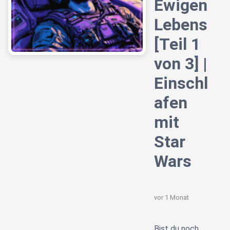
Ewigen
Lebens
[Teil 1
von 3] |
Einschl
afen
mit
Star
Wars
vor 1 Monat
Bist du noch