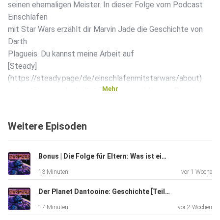
seinen ehemaligen Meister. In dieser Folge vom Podcast
Einschlafen
mit Star Wars erzählt dir Marvin Jade die Geschichte von
Darth
Plagueis. Du kannst meine Arbeit auf
[Steady]
(https://steady.page/de/einschlafenmitstarwars/about)
Mehr
unterstützen und erhältst Zugang zu exklusiven Premium-
Folgen. Ich
habe gehört, man schläft dann auch besser :) Schau dir mal
Weitere Episoden
coole
Star Wars-Produkte in meiner
[Link-Sammlung]
Bonus | Die Folge für Eltern: Was ist eigentlich Star Wars? | Einschlafen mit Star Wars
(https://www.bio.site/einschlafenmitstarwars) an.
13 Minuten
vor 1 Woche
Bei jedem Kauf über die Links erhalte ich eine kleine
Provision,
Der Planet Dantooine: Geschichte [Teil 2 von 2] | Einschlafen mit Star Wars
der Preis ändert sich für dich aber nicht. Alternativ freue
17 Minuten
vor 2 Wochen
ich