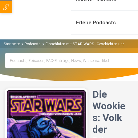
Erlebe Podcasts
Startseite
Podcasts
Einschlafen mit STAR WARS - Geschichten und Fakten
Die
Wookie
s: Volk
der