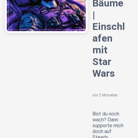
Bäume
|
Einschl
afen
mit
Star
Wars
vor 2 Monaten
Bist du noch
wach? Dann
supporte mich
doch auf
Steady