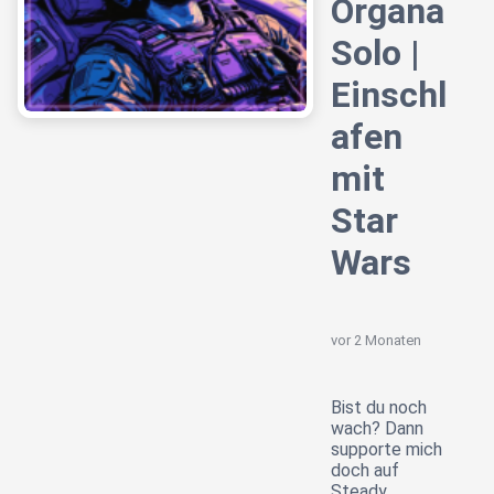
Organa
Solo |
Einschl
afen
mit
Star
Wars
vor 2 Monaten
Bist du noch
wach? Dann
supporte mich
doch auf
Steady