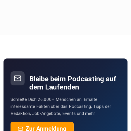
Bleibe beim Podcasting auf
dem Laufenden
Schließe Dich 26.000+ Menschen an. Erhalte
interessante Fakten über das Podcasting, Tipps der
Redaktion, Job-Angebote, Events und mehr.
Zur Anmeldung