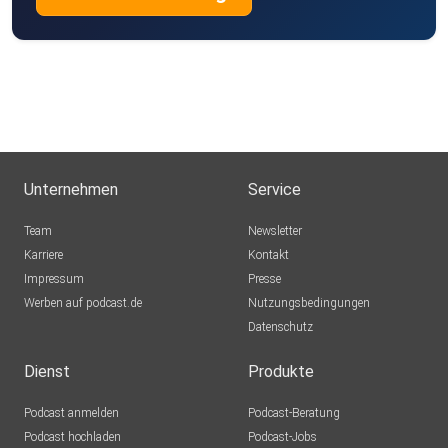
Unternehmen
Service
Team
Newsletter
Karriere
Kontakt
Impressum
Presse
Werben auf podcast.de
Nutzungsbedingungen
Datenschutz
Dienst
Produkte
Podcast anmelden
Podcast-Beratung
Podcast hochladen
Podcast-Jobs