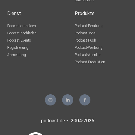
Datenschutz
Planetensysteme aus einer rotierenden Scheibe aus Gas
und Staub
Dienst
Produkte
entstehen, die durch die Fliehkräfte quasi automatisch zu
Podcast anmelden
Podcast-Beratung
einer
Podcast hochladen
Podcast-Jobs
dünnen Scheibe wird. Im Astrolexikon wenden wir uns dann
Podcast-Events
Podcast-Push
der Frage
Registrierung
Podcast-Werbung
zu, was genau eigentlich ein Stern ist.
Anmeldung
Podcast-Agentur
Podcast-Produktion
podcast.de ~ 2004-2026