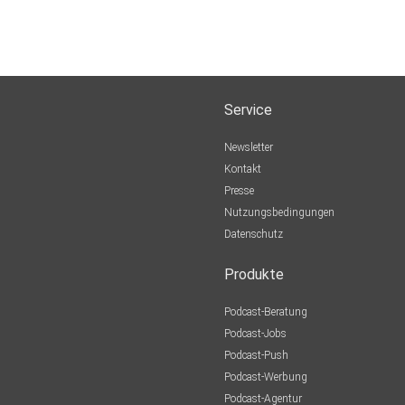
Service
Newsletter
Kontakt
Presse
Nutzungsbedingungen
Datenschutz
Produkte
Podcast-Beratung
Podcast-Jobs
Podcast-Push
Podcast-Werbung
Podcast-Agentur