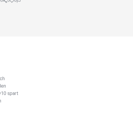
0
0
0
uch
len
y10 spart
h