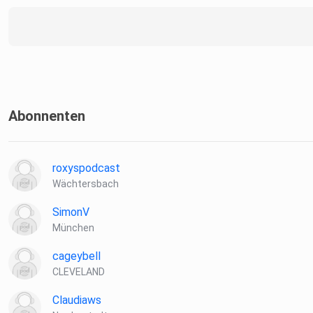
Abonnenten
roxyspodcast
Wächtersbach
SimonV
München
cageybell
CLEVELAND
Claudiaws