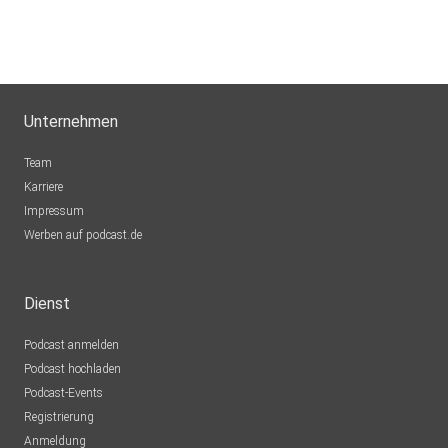
Unternehmen
Team
Karriere
Impressum
Werben auf podcast.de
Dienst
Podcast anmelden
Podcast hochladen
Podcast-Events
Registrierung
Anmeldung