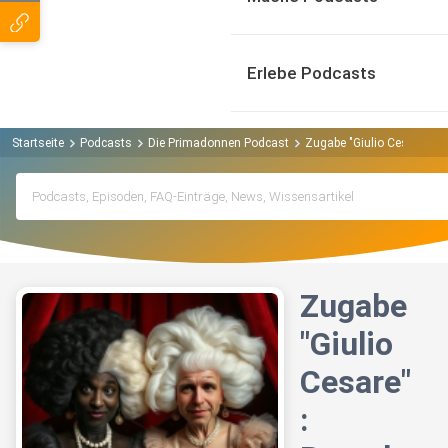
Erlebe Podcasts
Startseite
Podcasts
Die Primadonnen Podcast
Zugabe "Giulio Cesare": B
Zugabe
"Giulio
Cesare"
: