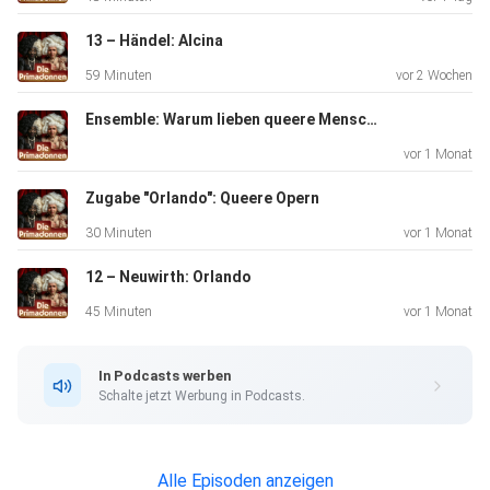
Musikbeispiele:
13 – Händel: Alcina
59 Minuten
vor 2 Wochen
Cleopatra (Arias from Giulio Cesare), Nathalie Dessay,
Ensemble: Warum lieben queere Menschen die Oper?
Emanuelle
vor 1 Monat
Haim, Concert d'Astrée, 2011
Zugabe "Orlando": Queere Opern
30 Minuten
vor 1 Monat
Schubert: Ave Maria, Alessandro Moreschi: The Last
12 – Neuwirth: Orlando
Castrato
45 Minuten
vor 1 Monat
Porpora: Alto Giove, Farinelli – Il Castrato, Derek Lee Ragin
In Podcasts werben
/
Schalte jetzt Werbung in Podcasts.
Ewa Małas-Godlewska
Alle Episoden anzeigen