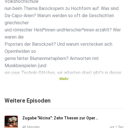
Volkshochschule
nun beim Thema Barockopern zu Hochform auf: Was sind
Da-Capo-Arien? Warum werden so oft die Geschichten
griechischer
und römischer Held*innen undHerscher*innen erzählt? Wer
waren die
Popstars der Barockzeit? Und warum verstecken sich
Opernhelden so
gerne hinter Blumenmetaphern? Antworten mit
Musikbeispielen (und
ein paar Technik-Glitches, wir arbeiten dran) gibt’s in dieser
Mehr
Zugabe, nach der es wieder heißt: der Vorhang zu und keine
Fragen
offen.
Weitere Episoden
Zugabe "Alcina": Zehn Thesen zur Opernregie
48 Minuten
vor 1 Tag