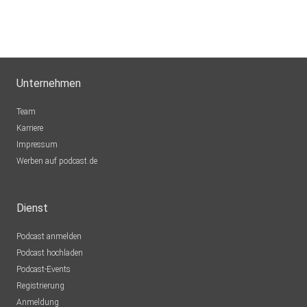
Unternehmen
Team
Karriere
Impressum
Werben auf podcast.de
Dienst
Podcast anmelden
Podcast hochladen
Podcast-Events
Registrierung
Anmeldung