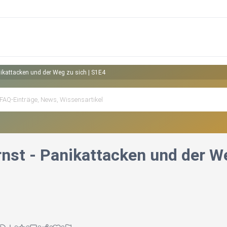
anikattacken und der Weg zu sich | S1E4
rnst - Panikattacken und der W