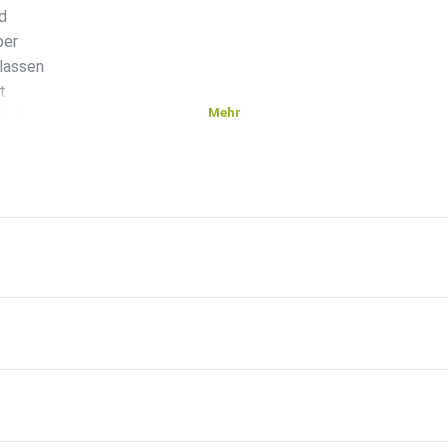
ld
ber
lassen
t
Mehr
ttacken
it vs.