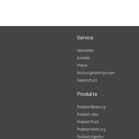
Service
Newsletter
Kontakt
Presse
Nutzungsbedingungen
Datenschutz
Produkte
Podcast-Beratung
Podcast-Jobs
Podcast-Push
Podcast-Werbung
Podcast-Agentur