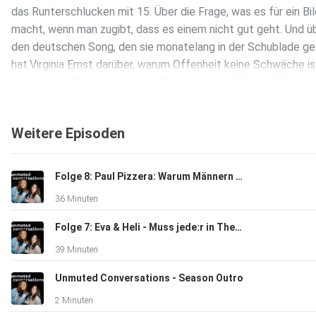
das Runterschlucken mit 15. Über die Frage, was es für ein Bi
macht, wenn man zugibt, dass es einem nicht gut geht. Und ü
den deutschen Song, den sie monatelang in der Schublade ge
hat.Virginia Ernst darüber, warum Offenheit keine Schwäche is
sondern das Gegenteil davon. Themen dieser Folge:– Panika
& psychosomatische Symptome erkennen– Mentale Gesundhe
körperliche Fitness– Mutterschaft, Identität & persönliche
Weitere Episoden
Krisen– Warum Schweigen uns klein hält– Stärke durch
Verletzlichkeit
Folge 8: Paul Pizzera: Warum Männern Hilfe annehmen so schwerfällt | S2E2
36 Minuten
Folge 7: Eva & Heli - Muss jede:r in Therapie | S2E1
39 Minuten
Unmuted Conversations - Season Outro
2 Minuten