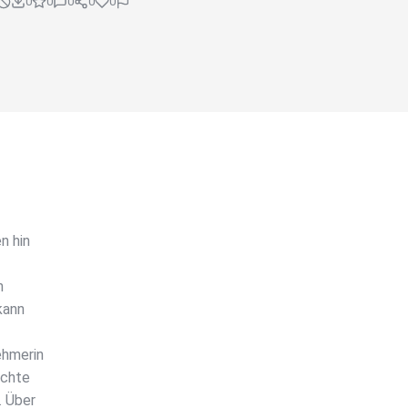
0
0
0
0
0
n hin
h
kann
ehmerin
uchte
. Über