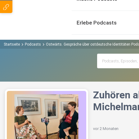
Erlebe Podcasts
Startseite
Podcasts
Ostwärts. Gespräche über ostdeutsche Identitäten Pod
Zuhören a
Michelma
vor 2 Monaten