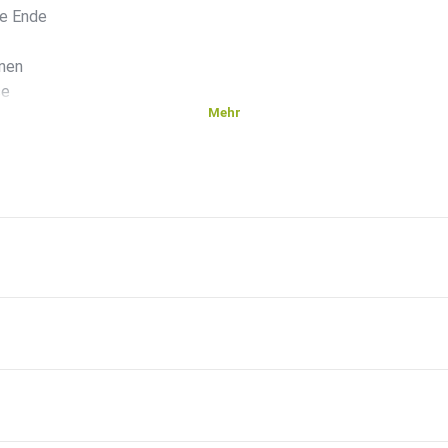
te Ende
inen
se
Mehr
st,
 bekam.
ieder
heit