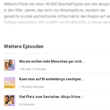
Wilhelm Pieck mit einst 45.000 Beschäftigten und das abrup
in den 90er Jahren, das nicht nur Arbeitsplätze, sondern die
gesamte soziale und kulturelle Infrastruktur der Region auf e
Schlag vernichtete. Grit erzählt von Erzählcafés, in denen die
Geschichte wieder auftaucht und von zwei Frauen aus dem
Lackdrahtwerk, deren stärkste Erinnerung an die chemischen
Umweltbelastungen nicht die eigene Gesundheitsschädigung i
Weitere Episoden
sondern die Ungerechtigkeit, dass man die durch Säureregen
löchrig gewordenen Nylonstrumpfhosen dort nicht erstattet
Warum wollen viele Menschen gar nicht frei sein? Frank Richter über Freiheit, Zukunft und Herkunft
1 Stunde 10 Minuten
Die Folge behandelt außerdem, was passiert, wenn AfD-Mitgl
in einem Erzählcafé sitzen, warum Zuhören nicht Zustimmen
Kann man auf Brandenburgs sandigen Böden Landwirtschaft neu denken? Benedikt von Gut & Bösel
bedeutet und weshalb Beteiligungsformate Politikverdrossen
1 Stunde 8 Minuten
erklären können, aber auch abbauen.
Viel Platz zum Gestalten: Alicja Orlow über Demokratiearbeit in Vorpommern
54 Minuten
Grits aktuelle Arbeit im Mansfelder Land wird finanziert durch