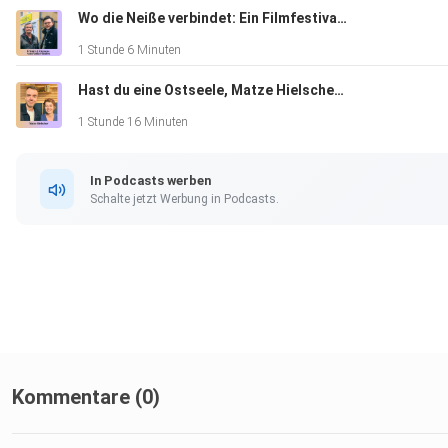
den Flow Fund der Kinnings Foundation, die die gesamte
Wo die Neiße verbindet: Ein Filmfestival zwischen Deutschland, Polen und Tschechien
fünfteilige Podcast-Tour ermöglicht.
1 Stunde 6 Minuten
Hast du eine Ostseele, Matze Hielscher?
1 Stunde 16 Minuten
In Podcasts werben
00:25 Intro Tour-Station 2 Heiligenthal
Schalte jetzt Werbung in Podcasts.
02:20 Grit Vorstellung und Kontext
05:42 Format Sprechen und Zuhören
Kommentare (0)
10:15 Wendetrauma und kollektives Vergessen