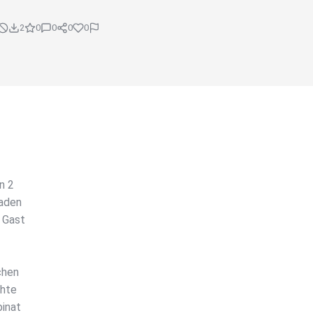
2
0
0
0
0
n 2
laden
 Gast
chen
chte
binat