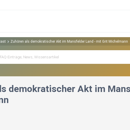
cast
Zuhören als demokratischer Akt im Mansfelder Land - mit Grit Michelmann
ls demokratischer Akt im Mansf
nn