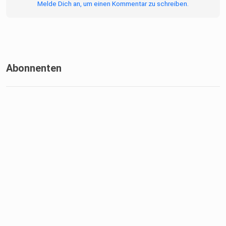
Melde Dich an, um einen Kommentar zu schreiben.
Lady Jennifer gibt uns einen ehrlichen,
spannenden und tiefen Einblick in eine Welt voller Tabus,
Neugier, Kontrolle, Hingabe und menschlicher Sehnsüchte.
Abonnenten
Eine Folge, die polarisiert, fasziniert und zum Nachdenken
anregt.
Meine Links:
Yootalk Domina- Hotline
https://www.yootalk.net/profil/lady-jennifer/