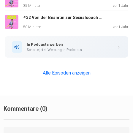
Welche Menschen suchen Lady Jennifer auf?
35 Minuten
vor 1 Jahr
#32 Von der Beamtin zur Sexualcoach - Meine Reise zu mir (Teil 2)
Was passiert emotional und mental in solchen Sessions?
50 Minuten
vor 1 Jahr
In Podcasts werben
Welche Fantasien, Sehnsüchte und inneren Bedürfnisse
Schalte jetzt Werbung in Podcasts.
stehen
dahinter?
Alle Episoden anzeigen
Und welcher Kunde hat für eine ganz besondere
Dienstleistung
einen sehr hohen Betrag bezahlt?
Kommentare (0)