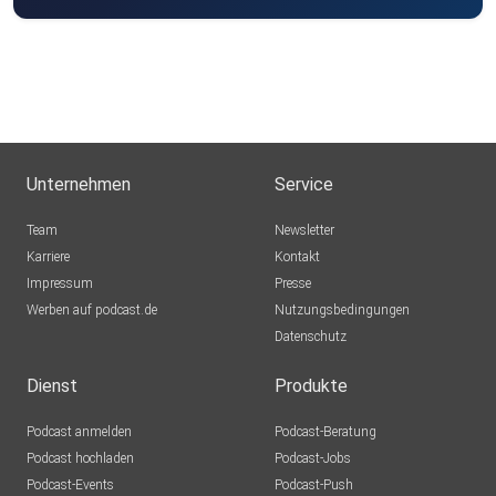
Spotify: Schamgrenze
Unternehmen
Service
Team
Newsletter
Melde dich jederzeit bei mir, wenn ich dich auf deinem
Karriere
Kontakt
zukünftigen Weg, in Form eines Coachings, der Paar- &
Impressum
Presse
Sexualberatung oder wenn du dich mit mir auf die VIP
Werben auf podcast.de
Nutzungsbedingungen
Mentoring/Coaching Reise begeben magst, unterstützen
Datenschutz
darf.
Dienst
Produkte
Podcast anmelden
Podcast-Beratung
Podcast hochladen
Podcast-Jobs
Podcast-Events
Podcast-Push