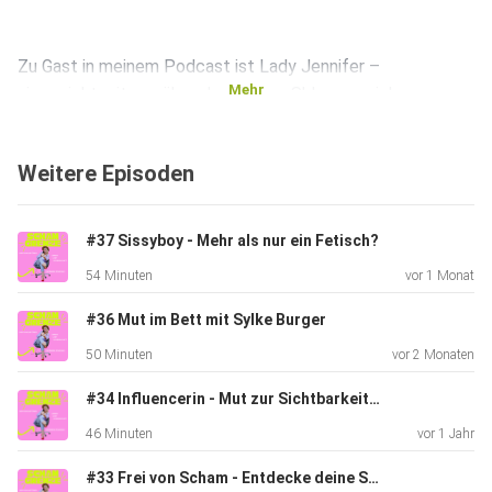
Zu Gast in meinem Podcast ist Lady Jennifer –
Mehr
sie spricht mit uns über das Thema Sklavenerziehung,
Dominanz,
Macht, Hingabe und die psychologischen Prozesse hinter
Weitere Episoden
dieser
außergewöhnlichen Dynamik.
#37 Sissyboy - Mehr als nur ein Fetisch?
54 Minuten
vor 1 Monat
Wie wird man überhaupt zur Domina?
#36 Mut im Bett mit Sylke Burger
50 Minuten
vor 2 Monaten
Woran merkt man, dass man sich nach Führung oder
Unterwerfung
#34 Influencerin - Mut zur Sichtbarkeit mit Vivien Westwood
sehnt?
46 Minuten
vor 1 Jahr
#33 Frei von Scham - Entdecke deine Sexualität mit Tatjana & Sabine