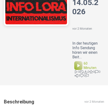
14.05.2
026
vor 2 Monaten
In der heutigen
Info Sendung
hören wir einen
Beit…
60
Minuten
0
0
0
0
0
0
Beschreibung
vor 2 Monaten