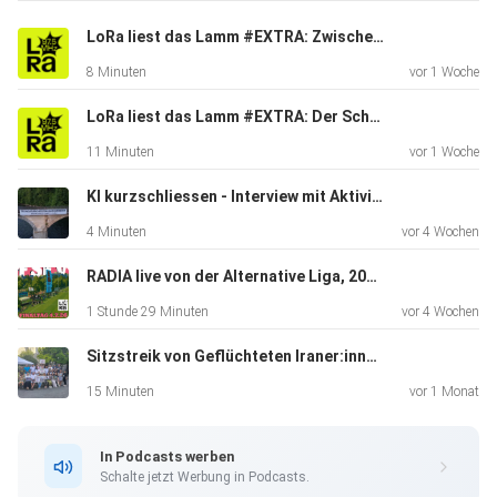
LoRa liest das Lamm #EXTRA: Zwischen Fussball, Rütlischwur und Nationalismus
8 Minuten
vor 1 Woche
LoRa liest das Lamm #EXTRA: Der Schweizer Nachrichtendienst rüstet auf!
11 Minuten
vor 1 Woche
KI kurzschliessen - Interview mit Aktivist*in von Aufstände der Allmende über das Protestcamp
4 Minuten
vor 4 Wochen
RADIA live von der Alternative Liga, 2026.07.04
1 Stunde 29 Minuten
vor 4 Wochen
Sitzstreik von Geflüchteten Iraner:innen in Zürich
15 Minuten
vor 1 Monat
In Podcasts werben
Schalte jetzt Werbung in Podcasts.