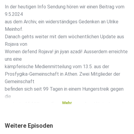
In der heutigen Info Sendung hören wir einen Beitrag vom
9.5.2024
aus dem Archiv, ein widerständiges Gedenken an Ulrike
Meinhof.
Danach gehts weiter mit dem wöchentlichen Update aus
Rojava von
Women defend Rojava! jin jiyan azadi! Ausserdem erreichte
uns eine
kämpferische Medienmitteilung vom 13.5. aus der
Prosfygika-Gemeinschaft in Athen. Zwei Mitglieder der
Gemeinschaft
befinden sich seit 99 Tagen in einem Hungerstreik gegen
die
Mehr
geplante 15 Millionen Euro "Sarnierung" und Vetreibung der
dort
lebenden Gemeinschaft. Zum Schluss der Sendung lesen
Weitere Episoden
wir euch einen
Artikel aus dem Widerworte Zine vor.