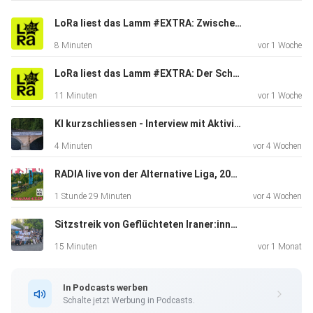
LoRa liest das Lamm #EXTRA: Zwischen Fussball, Rütlischwur und Nationalismus
8 Minuten
vor 1 Woche
LoRa liest das Lamm #EXTRA: Der Schweizer Nachrichtendienst rüstet auf!
11 Minuten
vor 1 Woche
KI kurzschliessen - Interview mit Aktivist*in von Aufstände der Allmende über das Protestcamp
4 Minuten
vor 4 Wochen
RADIA live von der Alternative Liga, 2026.07.04
1 Stunde 29 Minuten
vor 4 Wochen
Sitzstreik von Geflüchteten Iraner:innen in Zürich
15 Minuten
vor 1 Monat
In Podcasts werben
Schalte jetzt Werbung in Podcasts.