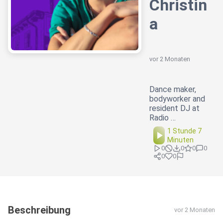
Christin
a
vor 2 Monaten
Dance maker,
bodyworker and
resident DJ at
Radio …
1 Stunde 7
Minuten
0
0
0
0
0
0
Beschreibung
vor 2 Monaten