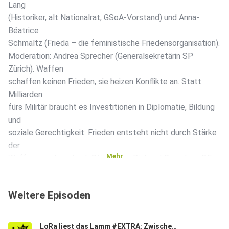
Lang
(Historiker, alt Nationalrat, GSoA-Vorstand) und Anna-
Béatrice
Schmaltz (Frieda – die feministische Friedensorganisation).
Moderation: Andrea Sprecher (Generalsekretärin SP
Zürich). Waffen
schaffen keinen Frieden, sie heizen Konflikte an. Statt
Milliarden
fürs Militär braucht es Investitionen in Diplomatie, Bildung
und
soziale Gerechtigkeit. Frieden entsteht nicht durch Stärke
der
Mehr
Waffen, sondern durch Stärke des Dialogs! Sprachen: DE
Organisation: SP Zürich
Weitere Episoden
LoRa liest das Lamm #EXTRA: Zwischen Fussball, Rütlischwur und Nationalismus