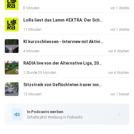
8 Minuten
vor 1 Woche
LoRa liest das Lamm #EXTRA: Der Schweizer Nachrichtendienst rüstet auf!
11 Minuten
vor 1 Woche
KI kurzschliessen - Interview mit Aktivist*in von Aufstände der Allmende über das Protestcamp
4 Minuten
vor 4 Wochen
RADIA live von der Alternative Liga, 2026.07.04
1 Stunde 29 Minuten
vor 4 Wochen
Sitzstreik von Geflüchteten Iraner:innen in Zürich
15 Minuten
vor 1 Monat
In Podcasts werben
Schalte jetzt Werbung in Podcasts.