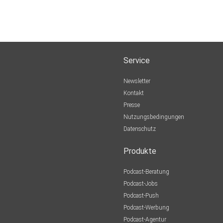
Service
Newsletter
Kontakt
Presse
Nutzungsbedingungen
Datenschutz
Produkte
Podcast-Beratung
Podcast-Jobs
Podcast-Push
Podcast-Werbung
Podcast-Agentur