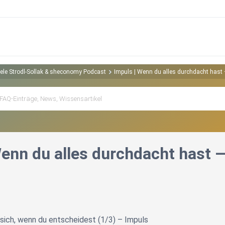
riele Strodl-Sollak & sheconomy Podcast
Impuls | Wenn du alles durchdacht hast
Wenn du alles durchdacht hast 
 sich, wenn du entscheidest (1/3) – Impuls