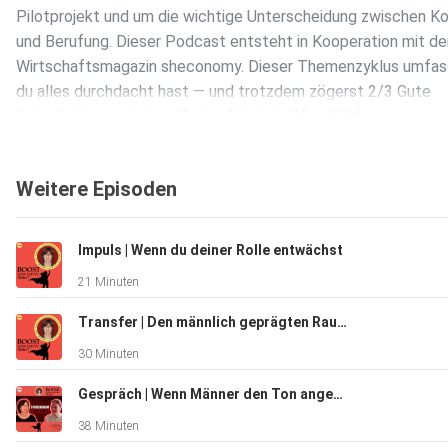
Pilotprojekt und um die wichtige Unterscheidung zwischen 
und Berufung. Dieser Podcast entsteht in Kooperation mit d
Wirtschaftsmagazin sheconomy. Dieser Themenzyklus umfas
du alles durchdacht hast — und trotzdem zögerst 2/3 Gute
Entscheidungen haben Zugkraft | Julia Pfneißl-Mauritz,
Minerva-Award-Gewinnerin 2024 in der Kategorie „Community
aus Nachdenken ein nächster Schritt wird
Weitere Episoden
Impuls | Wenn du deiner Rolle entwächst
21 Minuten
Transfer | Den männlich geprägten Raum gestalten
30 Minuten
Gespräch | Wenn Männer den Ton angeben | Susan Lehmann, Senior Project Managerin Verteidigungsindustrie
38 Minuten