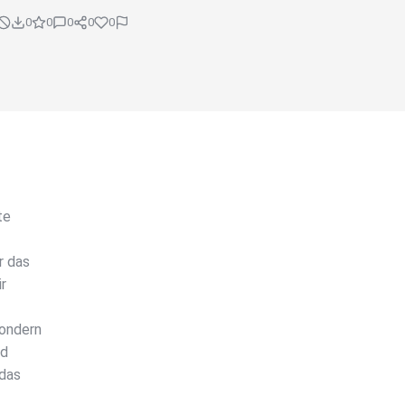
0
0
0
0
0
te
r das
r
sondern
nd
 das