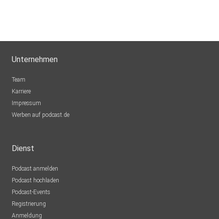
Unternehmen
Team
Karriere
Impressum
Werben auf podcast.de
Dienst
Podcast anmelden
Podcast hochladen
Podcast-Events
Registrierung
Anmeldung