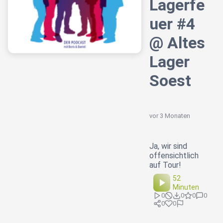
Lagerfe
uer #4
@ Altes
Lager
Soest
vor 3 Monaten
Ja, wir sind
offensichtlich
auf Tour!
52
Minuten
0
0
0
0
0
0