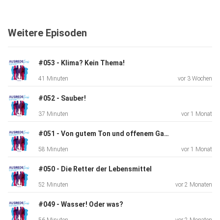
Weitere Episoden
#053 - Klima? Kein Thema!
41 Minuten
vor 3 Wochen
#052 - Sauber!
37 Minuten
vor 1 Monat
#051 - Von gutem Ton und offenem Garten
58 Minuten
vor 1 Monat
#050 - Die Retter der Lebensmittel
52 Minuten
vor 2 Monaten
#049 - Wasser! Oder was?