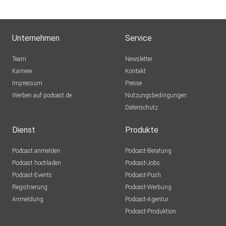
Unternehmen
Service
Team
Newsletter
Karriere
Kontakt
Impressum
Presse
Werben auf podcast.de
Nutzungsbedingungen
Datenschutz
Dienst
Produkte
Podcast anmelden
Podcast-Beratung
Podcast hochladen
Podcast-Jobs
Podcast-Events
Podcast-Push
Registrierung
Podcast-Werbung
Anmeldung
Podcast-Agentur
Podcast-Produktion