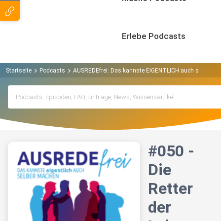
Erlebe Podcasts
Startseite
Podcasts
AUSREDEfrei: Das kannste EIGENTLICH auch selber mache
#050 -
Die
Retter
der