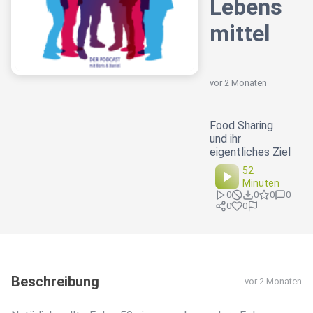
Lebens
mittel
vor 2 Monaten
Food Sharing
und ihr
eigentliches Ziel
52
Minuten
0
0
0
0
0
0
Beschreibung
vor 2 Monaten