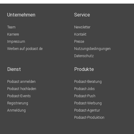
Unternehmen
Service
Team
Newsletter
Karriere
Kontakt
Impressum
Presse
Werben auf podcast.de
Nutzungsbedingungen
Datenschutz
Dienst
Produkte
Podcast anmelden
Podcast-Beratung
Podcast hochladen
Podcast-Jobs
Podcast-Events
Podcast-Push
Registrierung
Podcast-Werbung
Anmeldung
Podcast-Agentur
Podcast-Produktion