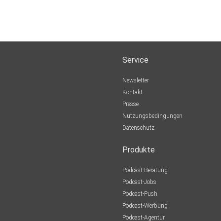
Service
Newsletter
Kontakt
Presse
Nutzungsbedingungen
Datenschutz
Produkte
Podcast-Beratung
Podcast-Jobs
Podcast-Push
Podcast-Werbung
Podcast-Agentur