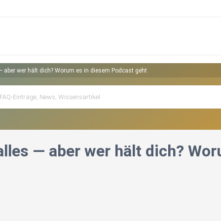
 — aber wer hält dich? Worum es in diesem Podcast geht
 alles — aber wer hält dich? Wo