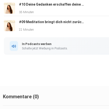
Zugang.
#10 Deine Gedanken erschaffen deine Wirklichkeit. Und so steuerst du das.
35 Minuten
#09 Meditation bringt dich nicht zurück zu dir. Hier ist was wirklich funktioniert.
https://strahlenstattfunktionieren.de/meine-zeit-fuer-mich
22 Minuten
Mein 10-Wochen-Mentoring „Zurück zu dir" — für alle, die den
In Podcasts werben
ganzen Weg gehen wollen:
Schalte jetzt Werbung in Podcasts.
www.kristinerdmann.de
FOLGE KRISTIN
Kommentare (0)
Instagram: @strahlenstattfunktionieren