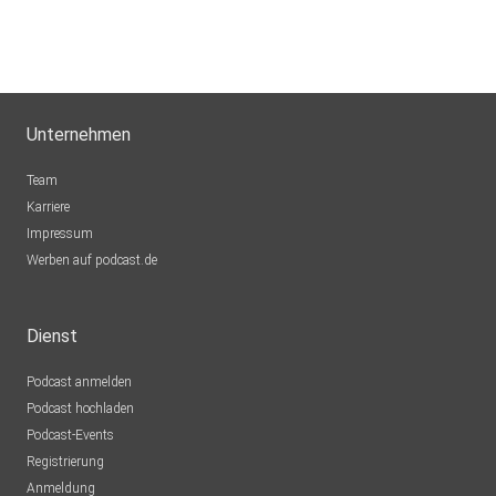
Unternehmen
Team
Karriere
Impressum
Werben auf podcast.de
Dienst
Podcast anmelden
Podcast hochladen
Podcast-Events
Registrierung
Anmeldung