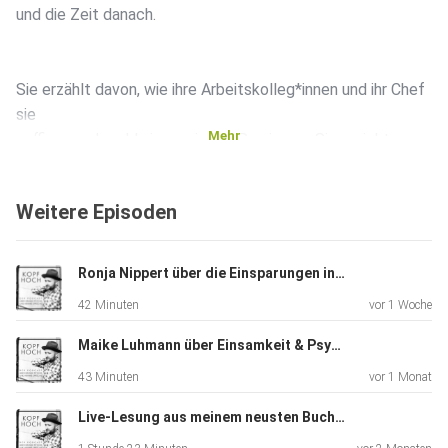
und die Zeit danach.
Sie erzählt davon, wie ihre Arbeitskolleg*innen und ihr Chef
sie
Mehr
auffingen, obwohl sie neu in der Praxis war. Sie spricht
darüber,
wie dankbar sie ihren Freund*innen ist, die für sie da waren
Weitere Episoden
und
sind. Und es geht darum, wie hilfreich Therapie war – und
wie
Ronja Nippert über die Einsparungen in der Psychotherapie
wohl sie sich (nach jahrelangem Leben in der Stadt) auf
42 Minuten
vor 1 Woche
dem Dorf
fühlt.
Maike Luhmann über Einsamkeit & Psyche
43 Minuten
vor 1 Monat
Inhaltswarnung: Es geht in dieser Folge explizit um Suizid
Live-Lesung aus meinem neusten Buch, moderiert von Jan Fischer +++ Sonderfolge
und