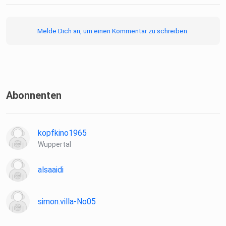
Schaut mal rein!
Melde Dich an, um einen Kommentar zu schreiben.
Hosted on Acast. See acast.com/privacy for more
information.
Abonnenten
kopfkino1965
Wuppertal
alsaaidi
simon.villa-No05