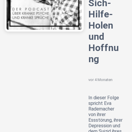
Sich-
Hilfe-
Holen
und
Hoffnu
ng
vor 4 Monaten
In dieser Folge
spricht Eva
Rademacher
von ihrer
Essstörung, ihrer
Depression und
dem Suizid ihres