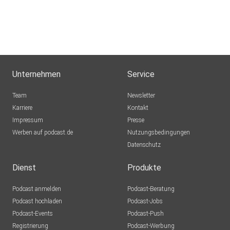
Unternehmen
Service
Team
Newsletter
Karriere
Kontakt
Impressum
Presse
Werben auf podcast.de
Nutzungsbedingungen
Datenschutz
Dienst
Produkte
Podcast anmelden
Podcast-Beratung
Podcast hochladen
Podcast-Jobs
Podcast-Events
Podcast-Push
Registrierung
Podcast-Werbung