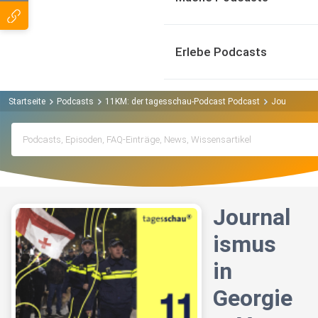
Erlebe Podcasts
Startseite
Podcasts
11KM: der tagesschau-Podcast Podcast
Journalismu
Journal
ismus
in
Georgie