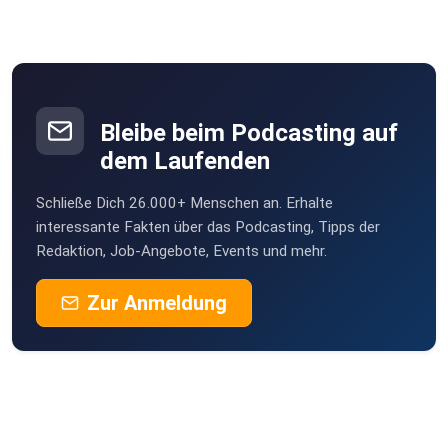
Norbertmauz
Pfullingen
HeinzBoettjer
Bremen
Bleibe beim Podcasting auf
Turkan
dem Laufenden
Köln
Schließe Dich 26.000+ Menschen an. Erhalte
Erdmaennchen
interessante Fakten über das Podcasting, Tipps der
Göttingen
Redaktion, Job-Angebote, Events und mehr.
KaeptnBlaubaer99
Zur Anmeldung
Stuttgart
vy00ha7d
Hykeee
Bocholt