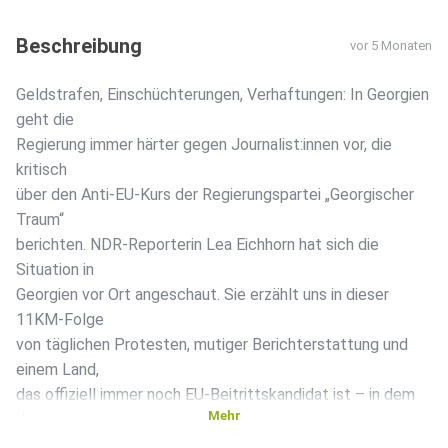
Beschreibung
vor 5 Monaten
Geldstrafen, Einschüchterungen, Verhaftungen: In Georgien
geht die
Regierung immer härter gegen Journalist:innen vor, die
kritisch
über den Anti-EU-Kurs der Regierungspartei „Georgischer
Traum“
berichten. NDR-Reporterin Lea Eichhorn hat sich die
Situation in
Georgien vor Ort angeschaut. Sie erzählt uns in dieser
11KM-Folge
von täglichen Protesten, mutiger Berichterstattung und
einem Land,
das offiziell immer noch EU-Beitrittskandidat ist – in dem
Mehr
die
Parallelen zu Russland aber immer deutlicher werden. Hier