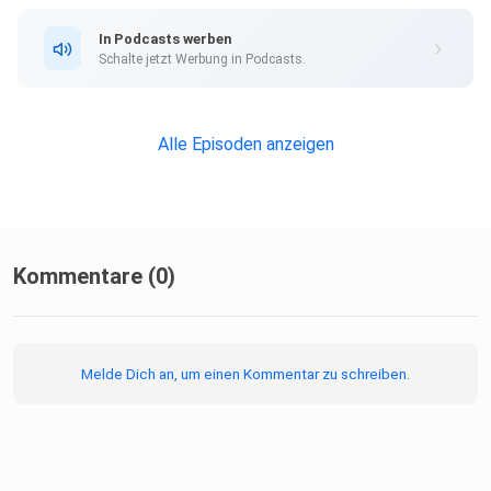
Fölsner-Veress,
In Podcasts werben
Christine Frey, Christine Dreyer und Marie-Noelle Svihla
Schalte jetzt Werbung in Podcasts.
Planung:
Nicole Dienemann und Hardy Funk Distribution: Kerstin
Ammermann
Alle Episoden anzeigen
Redaktionsleitung: Yasemin Yüksel und Fumiko Lipp 11KM:
der
tagesschau-Podcast wird produziert von BR24 und NDR
Info. Die
redaktionelle Verantwortung für diese Episode liegt beim
Kommentare (0)
BR.
Melde Dich an, um einen Kommentar zu schreiben.