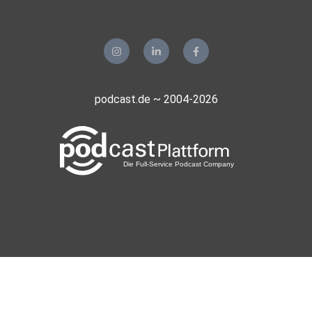
pawlow
wolfratshausen
Florian85
Rostock
Maro68
podcast.de ~ 2004-2026
Frankfurt am Main
Alinas07
Hamburg
Fliesstal
Berlin
Doytol
Marokkko
realmblv3