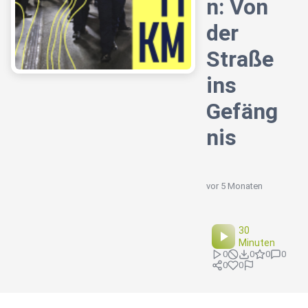
n: Von
der
Straße
ins
Gefäng
nis
vor 5 Monaten
30
Minuten
0
0
0
0
0
0