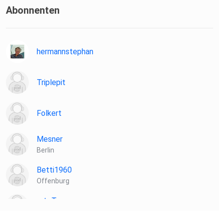
Abonnenten
hermannstephan
Triplepit
Folkert
Mesner
Berlin
Betti1960
Offenburg
roteTara
Aachen