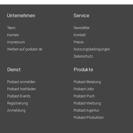
Mexkey
Nein
Unternehmen
Service
sporty1121
Team
Newsletter
Warum
Karriere
Kontakt
Impressum
Axolotll
Presse
Werben auf podcast.de
München
Nutzungsbedingungen
Datenschutz
atzebauer
Höchstadt
Dienst
Produkte
KaMu1921
Podcast anmelden
Podcast-Beratung
München
Podcast hochladen
Podcast-Jobs
Podcast-Events
Podcast-Push
Einstein1966
Registrierung
Podcast-Werbung
berlin
Anmeldung
Podcast-Agentur
adelmensur
Podcast-Produktion
Dortmund