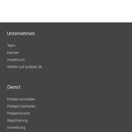
Unternehmen
Team
Karriere
Impressum
Werben auf podcast.de
Dienst
Podcast anmelden
Podcast hochladen
Podcast-Events
Registrierung
Anmeldung