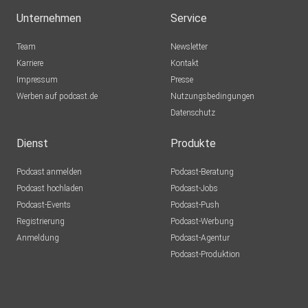
Unternehmen
Service
Website: http://iriswandraschek.at/
Team
Newsletter
Karriere
Kontakt
Impressum
Presse
Instagram:
Werben auf podcast.de
Nutzungsbedingungen
https://www.instagram.com/_deine_psychotherapeutin/
Datenschutz
Dienst
Produkte
Podcast anmelden
Podcast-Beratung
Podcast hochladen
Podcast-Jobs
Podcast-Events
Podcast-Push
Registrierung
Podcast-Werbung
Anmeldung
Podcast-Agentur
Podcast-Produktion