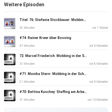
Weitere Episoden
Titel: 76: Stefanie Stockbauer: Mobbing am Arbeitsplatz aus Sicht von einer Personalleiterin
32 Minuten
vor 1 Monat
Themen dieser Episode
#74: Rainer Kreer über Bossing
47 Minuten
vor 6 Monaten
Warum Mobbing oft bereits in der Kindheit Spuren
72: Marcel Friederich: Mobbing in der Schule
hinterlässt
31 Minuten
vor 8 Monaten
Selbstwert, Rollen in Familiensystemen & frühe Muster
#71: Monika Stern- Mobbing in der Schule
21 Minuten
vor 9 Monaten
Woran man erkennt, dass professionelle Unterstützung
#70: Bettina Kuschey: Staffing am Arbeitsplatz
nötig
ist
31 Minuten
vor 10 Monaten
Welche Symptome Eltern bei ihren Kindern alarmieren