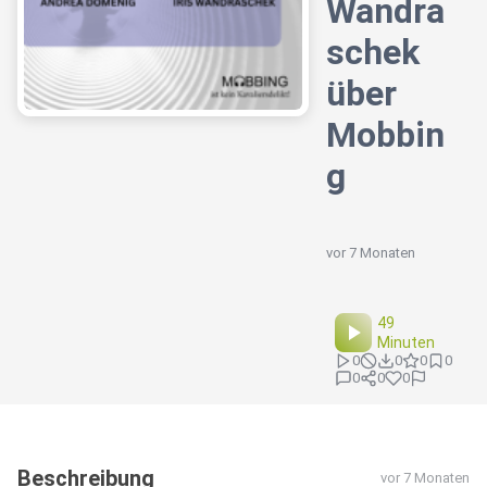
Wandra
schek
über
Mobbin
g
vor 7 Monaten
49
Minuten
0
0
0
0
0
0
0
Beschreibung
vor 7 Monaten