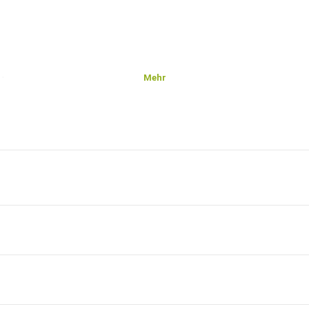
Mehr
ften
 und
men zu