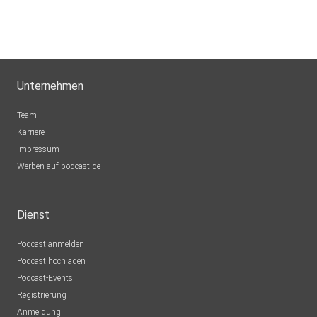
Unternehmen
Team
Karriere
Impressum
Werben auf podcast.de
Dienst
Podcast anmelden
Podcast hochladen
Podcast-Events
Registrierung
Anmeldung