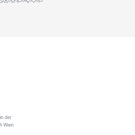
0
0
0
0
0
in der
ch Wien