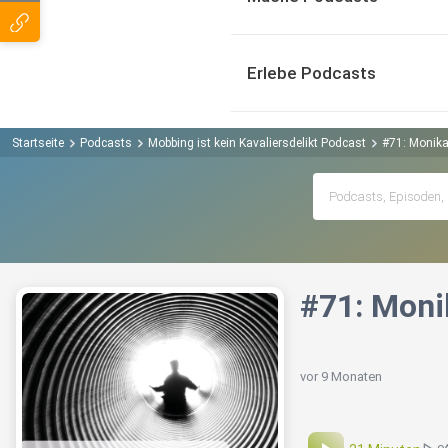
Erlebe Podcasts
Startseite
Podcasts
Mobbing ist kein Kavaliersdelikt Podcast
#71: Monika
#71: Moni
vor 9 Monaten