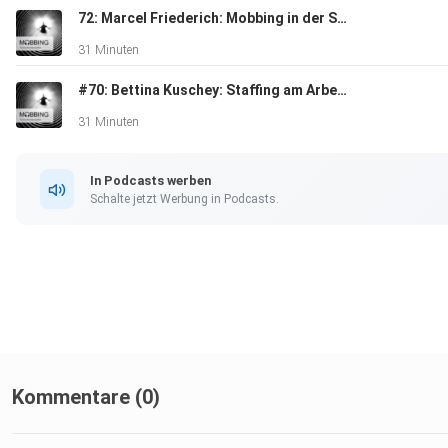
72: Marcel Friederich: Mobbing in der Schule
Der Einfluss von Schönheitsidealen auf Selbstwertgefühl
31 Minuten
#70: Bettina Kuschey: Staffing am Arbeitsplatz
Warum Reden, Reden, Reden so wichtig ist
31 Minuten
In Podcasts werben
Schalte jetzt Werbung in Podcasts.
Monika gibt Betroffenen außerdem einen wichtigen Tipp mit:
Sucht das Gespräch. Sprecht darüber – mit Freund:innen,
Familienmitgliedern, Coaches oder Therapeut:innen. Niemand 
damit allein bleiben.
Kommentare (0)
Eine inspirierende Folge über Resilienz, Selbstakzeptanz und 
Mut, die eigene Geschichte zu teilen.