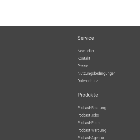
Service
Newsletter
Kontakt
Presse
Nutzungsbedingungen
Datenschutz
Produkte
Podcast-Beratung
Podcast-Jobs
Podcast-Push
Podcast-Werbung
Podcast-Agentur