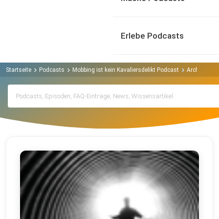
Erlebe Podcasts
Startseite
Podcasts
Mobbing ist kein Kavaliersdelikt Podcast
Archiv