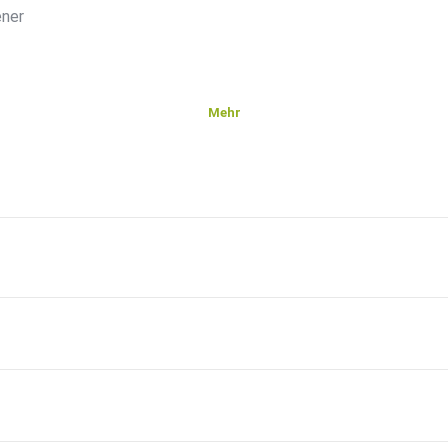
ener
Mehr
ion,
it Geld
odukt