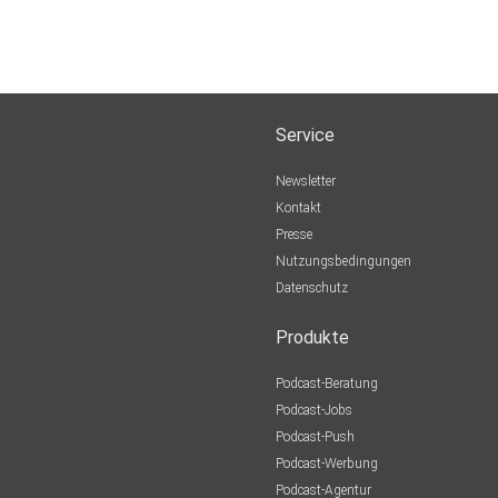
Service
Newsletter
Kontakt
Presse
Nutzungsbedingungen
Datenschutz
Produkte
Podcast-Beratung
Podcast-Jobs
Podcast-Push
Podcast-Werbung
Podcast-Agentur