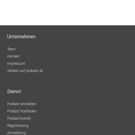
Unternehmen
Team
Karriere
Impressum
Werben auf podcast.de
Dienst
Podcast anmelden
Podcast hochladen
Podcast-Events
Registrierung
Anmeldung