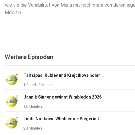
wie sie die Variabilität von Maria mit noch mehr von deren eig
Medizin ...
Dieser Podcast wird vermarktet von der Podcastbude.
www.podcastbu.de - Full-Service-Podcast-Agentur - Konzept
Weitere Episoden
Produktion, Vermarktung, Distribution und Hosting.
Du möchtest deinen Podcast auch kostenlos hosten und dam
Tsitsipas, Rublev und Krejcikova holen sich Selbstvertrauen
verdienen?
1 Stunde 3 Minuten
Dann schaue auf www.kostenlos-hosten.de und informiere
dich.
Jannik Sinner gewinnt Wimbledon 2026 gegen Alexander Zverev
Dort erhältst du alle Informationen zu unseren kostenlosen
33 Minuten
Podcast-Hosting-Angeboten. kostenlos-hosten.de ist ein Pr
der Podcastbude.
Linda Noskova: WImbledon-Siegerin 2026
20 Minuten