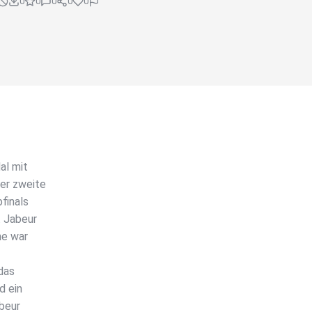
0
0
0
0
0
al mit
er zweite
finals
. Jabeur
he war
 das
d ein
abeur