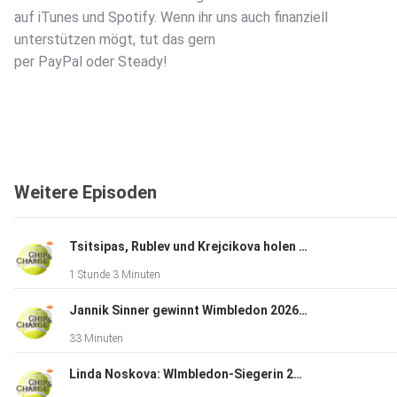
auf iTunes und Spotify. Wenn ihr uns auch finanziell
unterstützen mögt, tut das gern
per PayPal oder Steady!
Dieser Podcast wird vermarktet von der Podcastbude.
www.podcastbu.de - Full-Service-Podcast-Agentur - Konzept
Weitere Episoden
Produktion, Vermarktung, Distribution und Hosting.
Du möchtest deinen Podcast auch kostenlos hosten und dam
Tsitsipas, Rublev und Krejcikova holen sich Selbstvertrauen
verdienen?
1 Stunde 3 Minuten
Dann schaue auf www.kostenlos-hosten.de und informiere
dich.
Jannik Sinner gewinnt Wimbledon 2026 gegen Alexander Zverev
Dort erhältst du alle Informationen zu unseren kostenlosen
33 Minuten
Podcast-Hosting-Angeboten. kostenlos-hosten.de ist ein Pr
der Podcastbude.
Linda Noskova: WImbledon-Siegerin 2026