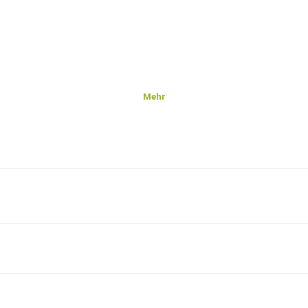
Mehr
ion,
it Geld
odukt