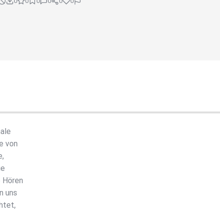
0
0
0
0
0
0
ale
be von
e,
ie
e Hören
n uns
htet,