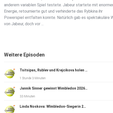
anderem variablen Spiel testete. Jabeur startete mit enorme
Energie, retournierte gut und verhinderte das Rybkina ihr
Powerspiel entfalten konnte. Natürlich gab es spektakuläre 
von Jabeur, doch vor ...
Dieser Podcast wird vermarktet von der Podcastbude.
Weitere Episoden
www.podcastbu.de - Full-Service-Podcast-Agentur - Konzept
Produktion, Vermarktung, Distribution und Hosting.
Tsitsipas, Rublev und Krejcikova holen sich Selbstvertrauen
Du möchtest deinen Podcast auch kostenlos hosten und dam
1 Stunde 3 Minuten
verdienen?
Dann schaue auf www.kostenlos-hosten.de und informiere
Jannik Sinner gewinnt Wimbledon 2026 gegen Alexander Zverev
dich.
33 Minuten
Dort erhältst du alle Informationen zu unseren kostenlosen
Podcast-Hosting-Angeboten. kostenlos-hosten.de ist ein Pr
Linda Noskova: WImbledon-Siegerin 2026
der Podcastbude.