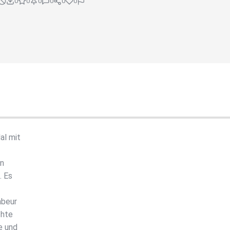
0
0
0
0
0
0
al mit
in
. Es
abeur
chte
e und