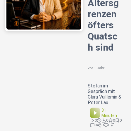
Altersg
renzen
öfters
Quatsc
h sind
vor 1 Jahr
Stefan im
Gespräch mit
Clara Vuillemin &
Peter Lau
31
Minuten
0
0
0
0
0
0
0