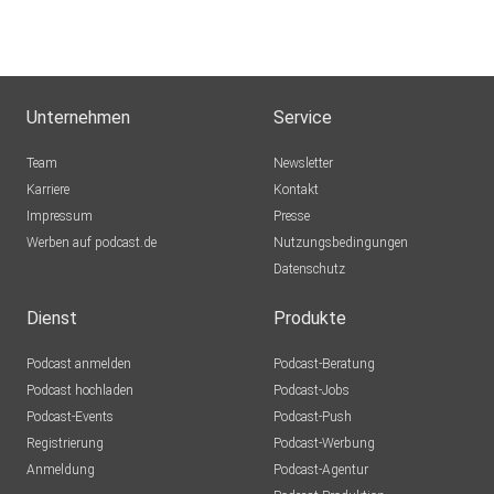
Unternehmen
Service
Team
Newsletter
Karriere
Kontakt
Impressum
Presse
Werben auf podcast.de
Nutzungsbedingungen
Datenschutz
Dienst
Produkte
Podcast anmelden
Podcast-Beratung
Podcast hochladen
Podcast-Jobs
Podcast-Events
Podcast-Push
Registrierung
Podcast-Werbung
Anmeldung
Podcast-Agentur