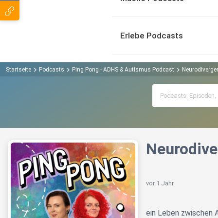
Erlebe Podcasts
Startseite
Podcasts
Ping Pong - ADHS & Autismus Podcast
Neurodivergen
Neurodiver
vor 1 Jahr
ein Leben zwischen 