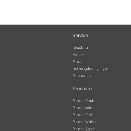
Service
Newsletter
Kontakt
Presse
Nutzungsbedingungen
Datenschutz
Produkte
Podcast-Beratung
Podcast-Jobs
Podcast-Push
Podcast-Werbung
Podcast-Agentur