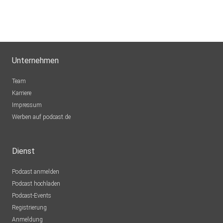
Unternehmen
Team
Karriere
Impressum
Werben auf podcast.de
Dienst
Podcast anmelden
Podcast hochladen
Podcast-Events
Registrierung
Anmeldung