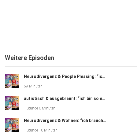
Weitere Episoden
Neurodivergenz & People Pleasing: “ich muss mich dauernd für jedes Bedürfnis rechtfertigen!”
59 Minuten
autistisch & ausgebrannt: “ich bin so erschöpft, dass (fast) nichts mehr geht”
1 Stunde 6 Minuten
Neurodivergenz & Wohnen: “ich brauche das perfekte Nest zum Wohlfühlen + Regenerieren”
1 Stunde 10 Minuten