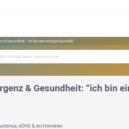
z & Gesundheit: “ich bin eine einzige Baustelle”
genz & Gesundheit: “ich bin ei
Autismus, ADHS & Arztterminen