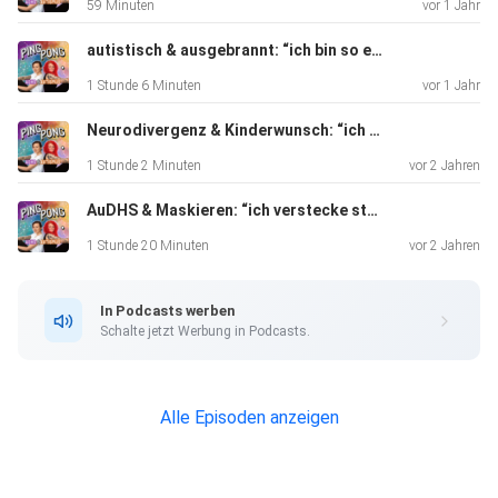
59 Minuten
vor 1 Jahr
autistisch & ausgebrannt: “ich bin so erschöpft, dass (fast) nichts mehr geht”
1 Stunde 6 Minuten
vor 1 Jahr
Neurodivergenz & Kinderwunsch: “ich möchte keine Kinder”
1 Stunde 2 Minuten
vor 2 Jahren
AuDHS & Maskieren: “ich verstecke ständig meine Persönlichkeit”
1 Stunde 20 Minuten
vor 2 Jahren
In Podcasts werben
Schalte jetzt Werbung in Podcasts.
Alle Episoden anzeigen