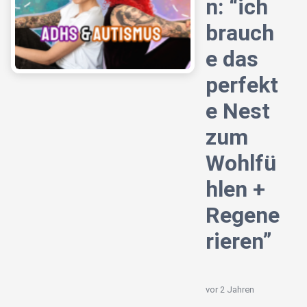
n: “ich
brauch
e das
perfekt
e Nest
zum
Wohlfü
hlen +
Regene
rieren”
vor 2 Jahren