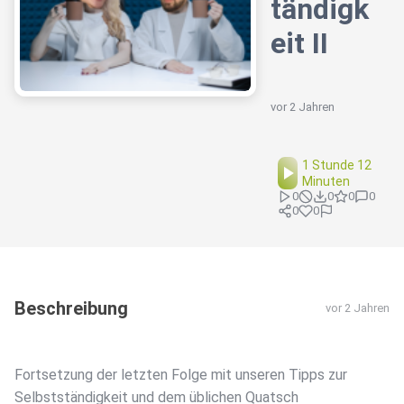
tändigk
eit II
vor 2 Jahren
1 Stunde 12
Minuten
0
0
0
0
0
0
Beschreibung
vor 2 Jahren
Fortsetzung der letzten Folge mit unseren Tipps zur
Selbstständigkeit und dem üblichen Quatsch