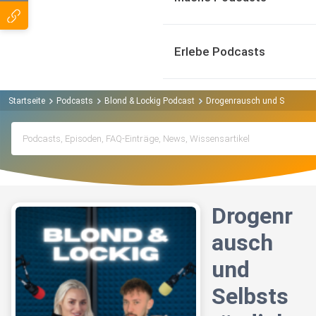
Erlebe Podcasts
Startseite
Podcasts
Blond & Lockig Podcast
Drogenrausch und Selbststän
Drogenr
ausch
und
Selbsts