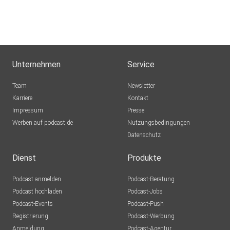
Unternehmen
Service
Team
Newsletter
Karriere
Kontakt
Impressum
Presse
Werben auf podcast.de
Nutzungsbedingungen
Datenschutz
Dienst
Produkte
Podcast anmelden
Podcast-Beratung
Podcast hochladen
Podcast-Jobs
Podcast-Events
Podcast-Push
Registrierung
Podcast-Werbung
Anmeldung
Podcast-Agentur