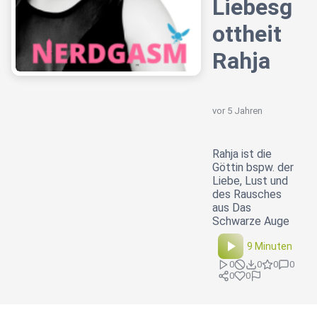
Liebesg
ottheit
Rahja
vor 5 Jahren
Rahja ist die
Göttin bspw. der
Liebe, Lust und
des Rausches
aus Das
Schwarze Auge
9 Minuten
0
0
0
0
0
0