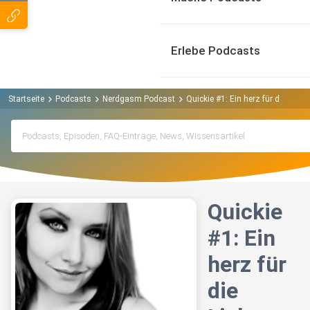
Erlebe Podcasts
Startseite
Podcasts
Nerdgasm Podcast
Quickie #1: Ein herz für die Lieb
Quickie
#1: Ein
herz für
die