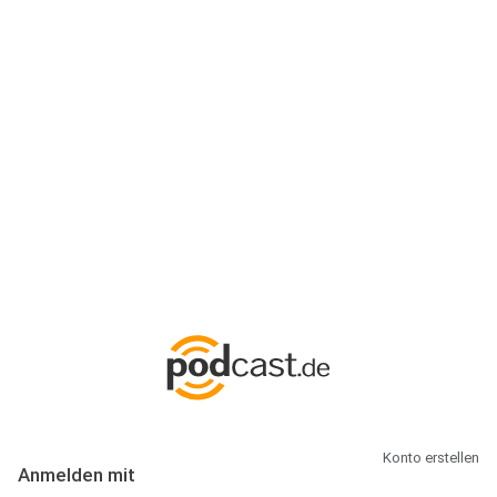
Anmeldung
Hallo Podcast-Hörer! Melde dich hier an. Dich erwarten 1 Million
abonnierbare Podcasts und alles, was Du rund um Podcasting
wissen musst.
Konto erstellen
Anmelden mit