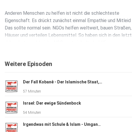
Anderen Menschen zu helfen ist nicht die schlechteste
Eigenschaft. Es drückt zunächst einmal Empathie und Mitleid 
Das sollte normal sein. NGOs helfen weltweit, bauen Straßen,
Häuser und verteilen Lebensmittel. So haben sich in den letz
Jahrzehnten zahlreiche NGOs entwickelt, die Hilfe zu
ihrer Kernkompetenz erklären – genauer gesagt zu
ihrem Geschäft machen und noch genauer zu ihrem
Weitere Episoden
Geschäftsmodell erklären.
Der Fall Kobanê - Der Islamische Staat, die Türkei und das PKK-Verbot
Das ist nicht weiter verwunderlich – in einer Marktwirtschaft
57 Minuten
im Kapitalismus wird schlichtweg alles zur Ware. Da können a
Begriffe voller emotionaler Bilder nicht darüber hinwegtäusch
Israel: Der ewige Sündenbock
54 Minuten
Die weltweite Hilfe ist längst zu einem Milliarden-Business
Irgendwas mit Schule & Islam - Umgang mit Islam im Unterricht
geworden. Hilfsorganisationen, die im globalen Süden unterw