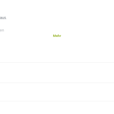
aus.
ten
Mehr
 bzw
uch
en.
egs