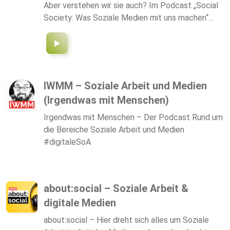
Aber verstehen wir sie auch? Im Podcast „Social
Society: Was Soziale Medien mit uns machen“
beleuchten wir die verschiedenen Facetten der
Sozialen Netzwerke. Nutzen wir Soziale
Netzwerke, bewegen wir uns irgendwo zwischen
Information, Konsum und Manipulation, zwischen
hübschen Bildern und hässlichen Nachrichten. Wie
IWMM – Soziale Arbeit und Medien
entstehen Soziale Netzwerke und welchen Wert
(Irgendwas mit Menschen)
haben sie? Welche Potentiale haben Soziale
Netzwerke, welche Risiken entstehen durch sie?
Irgendwas mit Menschen – Der Podcast Rund um
Wie schützen wir unsere Daten und unsere Kinder
die Bereiche Soziale Arbeit und Medien
und agieren wir sicher in Sozialen Netzwerken?
#digitaleSoA
Diese und andere Fragen wollen wir mit
Expertinnen und Experten, aber auch Akteuren aus
der Praxis beantworten. Die Hörerinnen und
about:social – Soziale Arbeit &
Hörern sollen (Hinter-)Grundwissen zur Social-
digitale Medien
Media-Nutzung bekommen und erfahren: Was
machen Soziale Netzwerke mit uns - und was
about:social – Hier dreht sich alles um Soziale
machen wir mit ihnen?