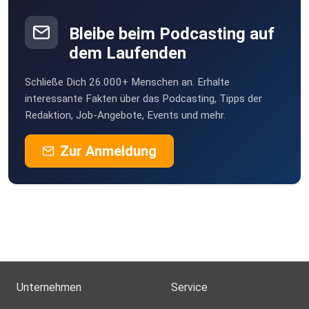
inspirierend. Hier geht es nicht um Floskeln oder
Hochglanz-Parolen, sondern um echte
Bleibe beim Podcasting auf
Geschichten, klare Analysen und ehrliche
dem Laufenden
Einblicke.
Schließe Dich 26.000+ Menschen an. Erhalte
interessante Fakten über das Podcasting, Tipps der
Redaktion, Job-Angebote, Events und mehr.
Zur Anmeldung
Unternehmen
Service